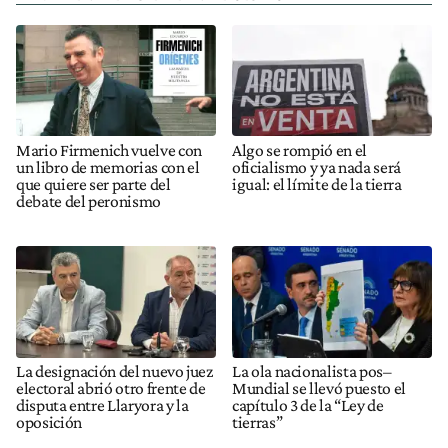
Mario Firmenich vuelve con
Algo se rompió en el
un libro de memorias con el
oficialismo y ya nada será
que quiere ser parte del
igual: el límite de la tierra
debate del peronismo
La designación del nuevo juez
La ola nacionalista pos–
electoral abrió otro frente de
Mundial se llevó puesto el
disputa entre Llaryora y la
capítulo 3 de la “Ley de
oposición
tierras”