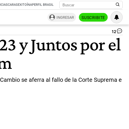
ICIAS
CARAS
EXITOÍNA
PERFIL BRASIL
INGRESAR
SUSCRIBITE
12
Ma
3 y Juntos por el
al
Un
pos
um
de
la
úl
se
en
 Cambio se aferra al fallo de la Corte Suprema e
la
qu
se
ap
la
ex
del
ter
del