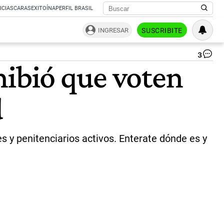
ICIAS
CARAS
EXITOÍNA
PERFIL BRASIL
INGRESAR
SUSCRIBITE
3
Fu
hibió que voten
Ar
|
Té
d
es y penitenciarios activos. Enterate dónde es y