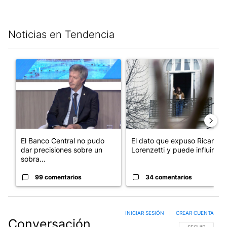
Noticias en Tendencia
Este listado muestra los artículos con más comentarios en los últim
Un artículo de tendencia con el título "El Banco Central no pud
Un artículo de tendencia con e
El Banco Central no pudo
El dato que expuso Ricardo
dar precisiones sobre un
Lorenzetti y puede influir e...
sobra...
99 comentarios
34 comentarios
INICIAR SESIÓN
|
CREAR CUENTA
Conversación
SIGA ESTA CO
SEGUIR