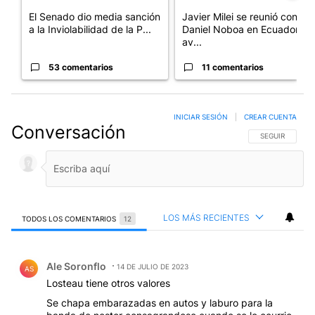
El Senado dio media sanción
Javier Milei se reunió con
a la Inviolabilidad de la P...
Daniel Noboa en Ecuador y
av...
53 comentarios
11 comentarios
INICIAR SESIÓN
|
CREAR CUENTA
Conversación
SIGA ESTA CO
SEGUIR
LOS MÁS RECIENTES
TODOS LOS COMENTARIOS
12
Todos los comentarios
Comentario de Ale Soronflo.
Ale Soronflo
14 DE JULIO DE 2023
AS
Losteau tiene otros valores
Se chapa embarazadas en autos y laburo para la