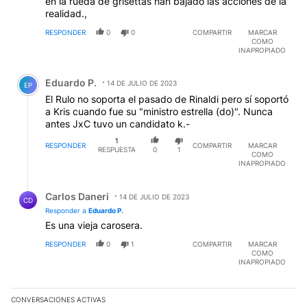
en la rueda de grisettas han bajado las acciones de la
realidad.,
RESPONDER
0
0
COMPARTIR
MARCAR
COMO
INAPROPIADO
Comentario de Eduardo P..
Eduardo P.
14 DE JULIO DE 2023
EP
El Rulo no soporta el pasado de Rinaldi pero sí soportó
a Kris cuando fue su "ministro estrella (do)". Nunca
antes JxC tuvo un candidato k.-
1
RESPONDER
COMPARTIR
MARCAR
RESPUESTA
0
1
COMO
INAPROPIADO
Respuesta de Carlos Daneri.
Carlos Daneri
14 DE JULIO DE 2023
CD
Responder a
Eduardo P.
Es una vieja carosera.
RESPONDER
0
1
COMPARTIR
MARCAR
COMO
INAPROPIADO
CONVERSACIONES ACTIVAS