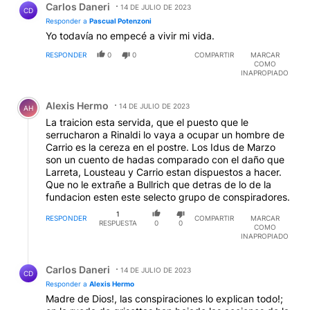
Carlos Daneri
14 DE JULIO DE 2023
CD
Responder a
Pascual Potenzoni
Yo todavía no empecé a vivir mi vida.
RESPONDER
0
0
COMPARTIR
MARCAR
COMO
INAPROPIADO
Comentario de Alexis Hermo.
Alexis Hermo
14 DE JULIO DE 2023
AH
La traicion esta servida, que el puesto que le
serrucharon a Rinaldi lo vaya a ocupar un hombre de
Carrio es la cereza en el postre. Los Idus de Marzo
son un cuento de hadas comparado con el daño que
Larreta, Lousteau y Carrio estan dispuestos a hacer.
Que no le extrañe a Bullrich que detras de lo de la
fundacion esten este selecto grupo de conspiradores.
1
RESPONDER
COMPARTIR
MARCAR
RESPUESTA
0
0
COMO
INAPROPIADO
Respuesta de Carlos Daneri.
Carlos Daneri
14 DE JULIO DE 2023
CD
Responder a
Alexis Hermo
Madre de Dios!, las conspiraciones lo explican todo!;