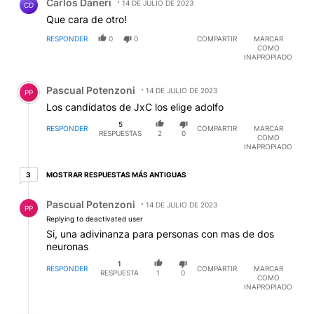
Carlos Daneri
14 DE JULIO DE 2023
CD
Que cara de otro!
RESPONDER
0
0
COMPARTIR
MARCAR
COMO
INAPROPIADO
Comentario de Pascual Potenzoni.
Pascual Potenzoni
14 DE JULIO DE 2023
PP
Los candidatos de JxC los elige adolfo
5
RESPONDER
COMPARTIR
MARCAR
RESPUESTAS
2
0
COMO
INAPROPIADO
3 respuestas más antiguas
MOSTRAR RESPUESTAS MÁS ANTIGUAS
3
Respuesta de Pascual Potenzoni.
Pascual Potenzoni
14 DE JULIO DE 2023
PP
Replying to deactivated user
Si, una adivinanza para personas con mas de dos
neuronas
1
RESPONDER
COMPARTIR
MARCAR
RESPUESTA
1
0
COMO
INAPROPIADO
Respuesta de Carlos Daneri.