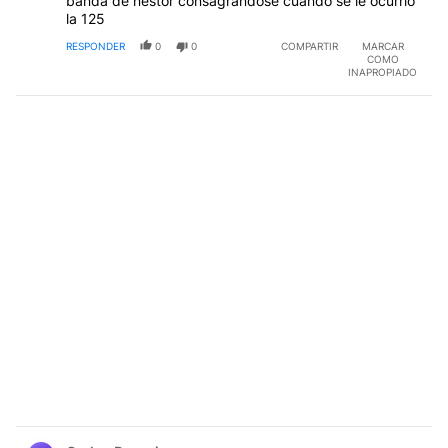
banda de nestor consagrandose cuando se le ocurrio
la 125
RESPONDER
0
0
COMPARTIR
MARCAR
COMO
INAPROPIADO
Comentario de Carlos Daneri.