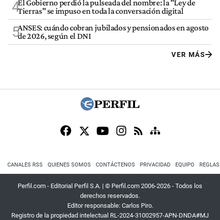
El Gobierno perdió la pulseada del nombre: la "Ley de
4
Tierras" se impuso en toda la conversación digital
ANSES: cuándo cobran jubilados y pensionados en agosto
5
de 2026, según el DNI
VER MÁS
CANALES RSS
QUIENES SOMOS
CONTÁCTENOS
PRIVACIDAD
EQUIPO
REGLAS
Perfil.com - Editorial Perfil S.A.
| © Perfil.com 2006-2026 - Todos los
derechos reservados.
Editor responsable: Carlos Piro.
Registro de la propiedad intelectual RL-2024-31002957-APN-DNDA#MJ