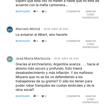
Espero que esta vez no maten a nadie que no esté de
acuerdo con la mafia camionera...
RESPONDER
0
0
COMPARTIR
MARCAR
COMO
INAPROPIADO
Comentario de Marcelo Mmnd.
Marcelo Mmnd
28 DE JUNIO DE 2022
MM
Le avisaron al Albert, sino hacerlo
RESPONDER
0
0
COMPARTIR
MARCAR
COMO
INAPROPIADO
Comentario de José María Martoccia.
José María Martoccia
28 DE JUNIO DE 2022
JM
Gracias al kirchnerismo, Argentina avanza . . . hacia el
abismo más oscuro y profundo. Esto traerá
desabastecimiento y más inflación. Y los mafiosos
Moyano que no se los ve defendiendo a los
trabajadores de su gremio? O sólo los tienen para
poder robar tranquilos las cuotas sindicales y de la
obra social?
RESPONDER
1
0
COMPARTIR
MARCAR
COMO
INAPROPIADO