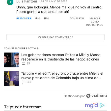
Luis Fantoni
28 DE JUNIO DE 2022
LF
Uhhh, que bolonqui. Menos mal que no voy al centro.
Pobre gente la que anda por ahí.
RESPONDER
0
0
COMPARTIR
MARCAR
COMO
INAPROPIADO
CARGAR MÁS COMENTARIOS
CONVERSACIONES ACTIVAS
Este listado muestra los artículos con más comentarios en los últim
Un artículo de tendencia con el título "Los gobernadores marcan l
Los gobernadores marcan límites a Milei y Massa
reaparece en la trastienda de las negociaciones
87
Un artículo de tendencia con el título ""El tigre y el león": el eu
"El tigre y el león": el eufórico cruce entre Milei y el
nuevo presidente de Colombia bajo un clima de
máxima tensión
33
Gestionado por