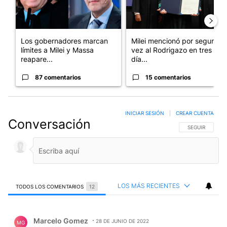
Los gobernadores marcan
Milei mencionó por segunda
límites a Milei y Massa
vez al Rodrigazo en tres
reapare...
día...
87 comentarios
15 comentarios
INICIAR SESIÓN
|
CREAR CUENTA
Conversación
SIGA ESTA CO
SEGUIR
LOS MÁS RECIENTES
TODOS LOS COMENTARIOS
12
Todos los comentarios
Comentario de Marcelo Gomez.
Marcelo Gomez
28 DE JUNIO DE 2022
MG