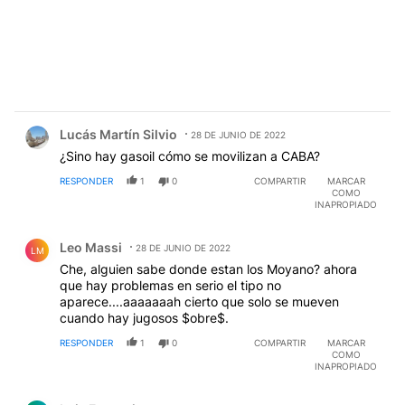
Comentario de Lucás Martín Silvio.
Lucás Martín Silvio
28 DE JUNIO DE 2022
¿Sino hay gasoil cómo se movilizan a CABA?
RESPONDER
1
0
COMPARTIR
MARCAR
COMO
INAPROPIADO
Comentario de Leo Massi.
Leo Massi
28 DE JUNIO DE 2022
LM
Che, alguien sabe donde estan los Moyano? ahora
que hay problemas en serio el tipo no
aparece....aaaaaaah cierto que solo se mueven
cuando hay jugosos $obre$.
RESPONDER
1
0
COMPARTIR
MARCAR
COMO
INAPROPIADO
Comentario de Luis Fantoni.