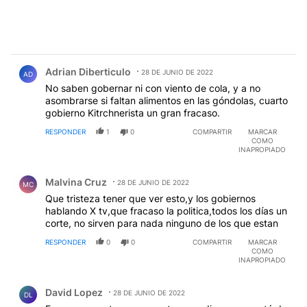
Comentario de Adrian Diberticulo.
Adrian Diberticulo
28 DE JUNIO DE 2022
AD
No saben gobernar ni con viento de cola, y a no
asombrarse si faltan alimentos en las góndolas, cuarto
gobierno Kitrchnerista un gran fracaso.
RESPONDER
1
0
COMPARTIR
MARCAR
COMO
INAPROPIADO
Comentario de Malvina Cruz.
Malvina Cruz
28 DE JUNIO DE 2022
MC
Que tristeza tener que ver esto,y los gobiernos
hablando X tv,que fracaso la politica,todos los días un
corte, no sirven para nada ninguno de los que estan
RESPONDER
0
0
COMPARTIR
MARCAR
COMO
INAPROPIADO
Comentario de David Lopez.
David Lopez
28 DE JUNIO DE 2022
DL