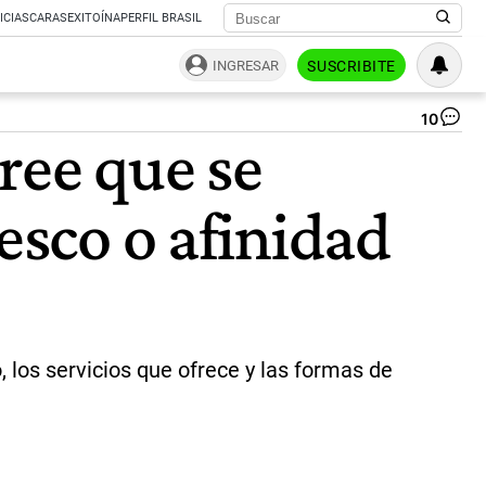
ICIAS
CARAS
EXITOÍNA
PERFIL BRASIL
INGRESAR
SUSCRIBITE
10
Cri
ree que se
kir
en
el
esco o afinidad
se
|
Ca
de
pan
 los servicios que ofrece y las formas de