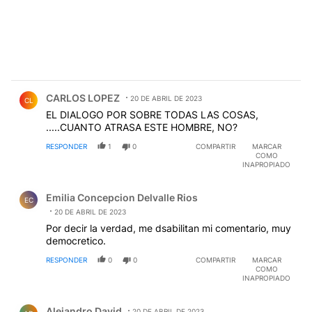
Comentario de CARLOS LOPEZ.
CARLOS LOPEZ
20 DE ABRIL DE 2023
CL
EL DIALOGO POR SOBRE TODAS LAS COSAS,
.....CUANTO ATRASA ESTE HOMBRE, NO?
RESPONDER
1
0
COMPARTIR
MARCAR
COMO
INAPROPIADO
Comentario de Emilia Concepcion Delvalle Rios.
Emilia Concepcion Delvalle Rios
EC
20 DE ABRIL DE 2023
Por decir la verdad, me dsabilitan mi comentario, muy
democretico.
RESPONDER
0
0
COMPARTIR
MARCAR
COMO
INAPROPIADO
Comentario de Alejandro David.
Alejandro David
20 DE ABRIL DE 2023