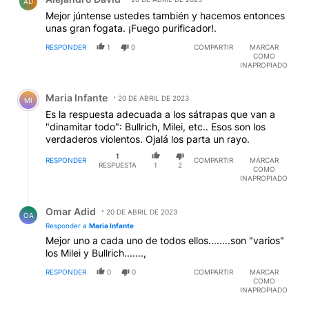
AD
Mejor júntense ustedes también y hacemos entonces
unas gran fogata. ¡Fuego purificador!.
RESPONDER
1
0
COMPARTIR
MARCAR
COMO
INAPROPIADO
Comentario de Maria Infante.
Maria Infante
20 DE ABRIL DE 2023
MI
Es la respuesta adecuada a los sátrapas que van a
"dinamitar todo": Bullrich, Milei, etc.. Esos son los
verdaderos violentos. Ojalá los parta un rayo.
1
RESPONDER
COMPARTIR
MARCAR
RESPUESTA
1
2
COMO
INAPROPIADO
Respuesta de Omar Adid.
Omar Adid
20 DE ABRIL DE 2023
OA
Responder a
Maria Infante
Mejor uno a cada uno de todos ellos........son "varios"
los Milei y Bullrich.......,
RESPONDER
0
0
COMPARTIR
MARCAR
COMO
INAPROPIADO