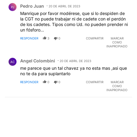
Comentario de Pedro Juan.
Pedro Juan
20 DE ABRIL DE 2023
PJ
Manrique por favor modérese, que si lo despiden de
la CGT no puede trabajar ni de cadete con el perdón
de los cadetes. Tipos como Ud. no pueden prender ni
un fósforo...
RESPONDER
3
0
COMPARTIR
MARCAR
COMO
INAPROPIADO
Comentario de Angel Colombini.
Angel Colombini
20 DE ABRIL DE 2023
AC
me parece que un tal chavez ya no esta mas ,asi que
no te da para suplantarlo
RESPONDER
0
0
COMPARTIR
MARCAR
COMO
INAPROPIADO