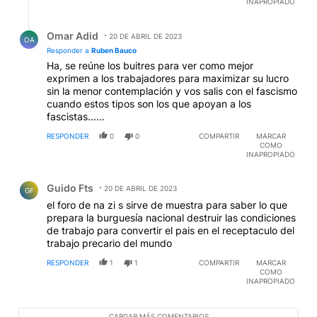
INAPROPIADO
Respuesta de Omar Adid.
Omar Adid
20 DE ABRIL DE 2023
OA
Responder a
Ruben Bauco
Ha, se reúne los buitres para ver como mejor
exprimen a los trabajadores para maximizar su lucro
sin la menor contemplación y vos salis con el fascismo
cuando estos tipos son los que apoyan a los
fascistas......
RESPONDER
0
0
COMPARTIR
MARCAR
COMO
INAPROPIADO
Comentario de Guido Fts.
Guido Fts
20 DE ABRIL DE 2023
GF
el foro de na zi s sirve de muestra para saber lo que
prepara la burguesía nacional destruir las condiciones
de trabajo para convertir el pais en el receptaculo del
trabajo precario del mundo
RESPONDER
1
1
COMPARTIR
MARCAR
COMO
INAPROPIADO
CARGAR MÁS COMENTARIOS