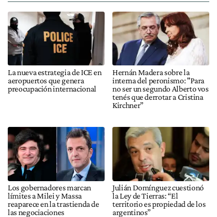
La nueva estrategia de ICE en
Hernán Madera sobre la
aeropuertos que genera
interna del peronismo: "Para
preocupación internacional
no ser un segundo Alberto vos
tenés que derrotar a Cristina
Kirchner”
Los gobernadores marcan
Julián Domínguez cuestionó
límites a Milei y Massa
la Ley de Tierras: “El
reaparece en la trastienda de
territorio es propiedad de los
las negociaciones
argentinos”