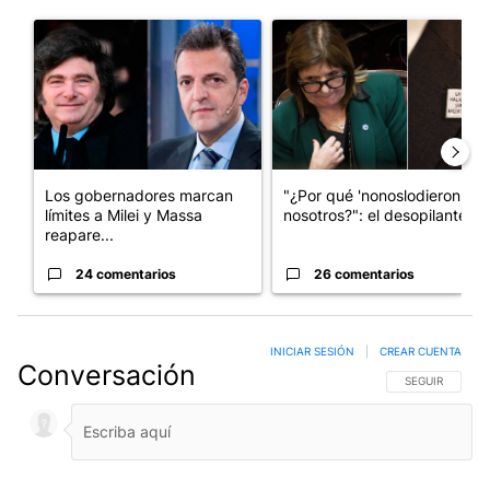
Este listado muestra los artículos con más comentarios en los últim
Un artículo de tendencia con el título "Los gobernadores marcan
Un artículo de tendencia con e
Los gobernadores marcan
"¿Por qué 'nonoslodieron' a
límites a Milei y Massa
nosotros?": el desopilante ...
reapare...
24 comentarios
26 comentarios
INICIAR SESIÓN
|
CREAR CUENTA
Conversación
SIGA ESTA CO
SEGUIR