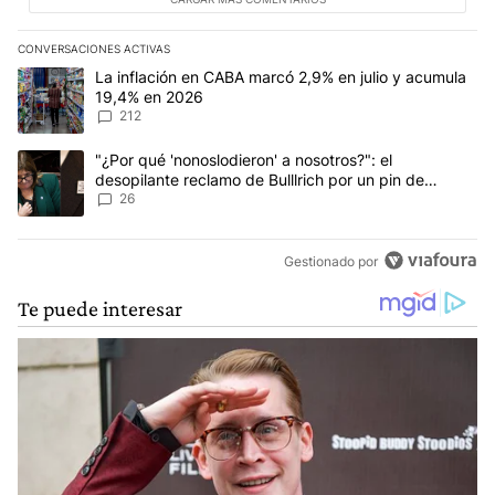
CONVERSACIONES ACTIVAS
Este listado muestra los artículos con más comentarios en los últim
Un artículo de tendencia con el título "La inflación en CABA marc
La inflación en CABA marcó 2,9% en julio y acumula
19,4% en 2026
212
Un artículo de tendencia con el título ""¿Por qué 'nonoslodieron' a
"¿Por qué 'nonoslodieron' a nosotros?": el
desopilante reclamo de Bulllrich por un pin de
Malvinas
26
Gestionado por