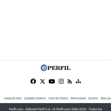
CANALES RSS
QUIENES SOMOS
CONTÁCTENOS
PRIVACIDAD
EQUIPO
REGLAS
Perfil.com - Editorial Perfil S.A.
| © Perfil.com 2006-2026 - Todos los