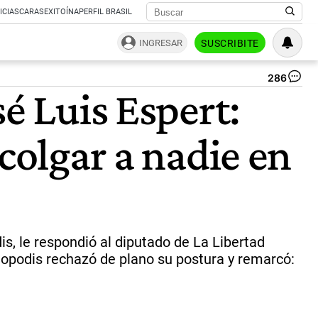
ICIAS
CARAS
EXITOÍNA
PERFIL BRASIL
INGRESAR
SUSCRIBITE
286
Gab
é Luis Espert:
Ka
|
Ag
colgar a nadie en
Na
is, le respondió al diputado de La Libertad
opodis rechazó de plano su postura y remarcó: