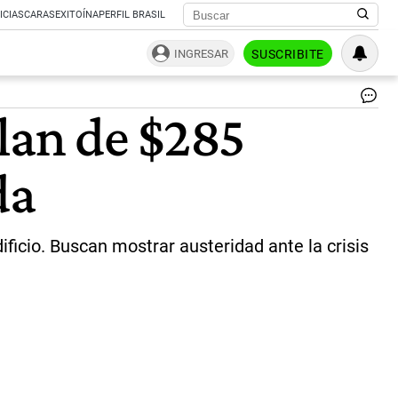
ICIAS
CARAS
EXITOÍNA
PERFIL BRASIL
INGRESAR
SUSCRIBITE
Se
plan de $285
el
pla
la
da
se
gu
no
iba
a
ificio. Buscan mostrar austeridad ante la crisis
suf
en
los
pri
sa
tal
co
el
Bl