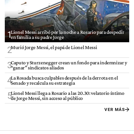
Lionel Messi arribó por la noche a Rosario para despedir
1
en familia a su padre Jorge
Murió Jorge Messi, el papá de Lionel Messi
2
Caputo y Sturzenegger crean un fondo para indemnizar y
3
“ganar” sindicatos aliados
La Rosada busca culpables después de la derrota en el
4
Senado y recalcula su estrategia
Lionel Messi llega a Rosario a las 20.30: velatorio íntimo
5
de Jorge Messi, sin acceso al público
VER MÁS