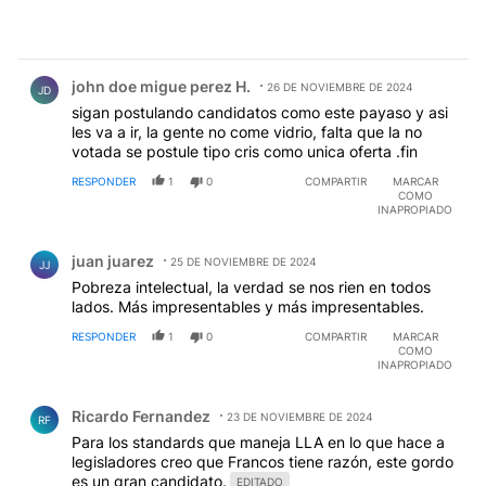
Comentario de john doe migue perez H..
john doe migue perez H.
26 DE NOVIEMBRE DE 2024
JD
sigan postulando candidatos como este payaso y asi
les va a ir, la gente no come vidrio, falta que la no
votada se postule tipo cris como unica oferta .fin
RESPONDER
1
0
COMPARTIR
MARCAR
COMO
INAPROPIADO
Comentario de juan juarez.
juan juarez
25 DE NOVIEMBRE DE 2024
JJ
Pobreza intelectual, la verdad se nos rien en todos
lados. Más impresentables y más impresentables.
RESPONDER
1
0
COMPARTIR
MARCAR
COMO
INAPROPIADO
Comentario de Ricardo Fernandez.
Ricardo Fernandez
23 DE NOVIEMBRE DE 2024
RF
Para los standards que maneja LLA en lo que hace a
legisladores creo que Francos tiene razón, este gordo
es un gran candidato.
EDITADO