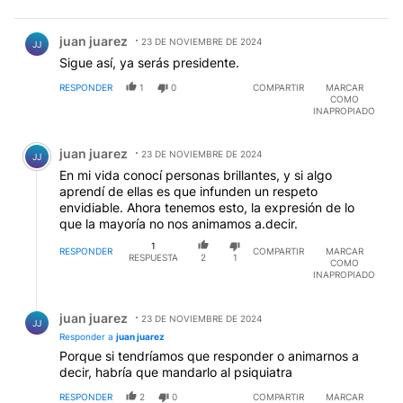
Comentario de juan juarez.
juan juarez
23 DE NOVIEMBRE DE 2024
JJ
Sigue así, ya serás presidente.
RESPONDER
1
0
COMPARTIR
MARCAR
COMO
INAPROPIADO
Comentario de juan juarez.
juan juarez
23 DE NOVIEMBRE DE 2024
JJ
En mi vida conocí personas brillantes, y si algo
aprendí de ellas es que infunden un respeto
envidiable. Ahora tenemos esto, la expresión de lo
que la mayoría no nos animamos a.decir.
1
RESPONDER
COMPARTIR
MARCAR
RESPUESTA
2
1
COMO
INAPROPIADO
Respuesta de juan juarez.
juan juarez
23 DE NOVIEMBRE DE 2024
JJ
Responder a
juan juarez
Porque si tendríamos que responder o animarnos a
decir, habría que mandarlo al psiquiatra
RESPONDER
2
0
COMPARTIR
MARCAR