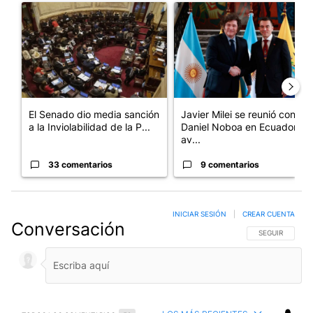
Un artículo de tendencia con el título "El Senado dio media san
Un artículo de tendencia con e
El Senado dio media sanción
Javier Milei se reunió con
a la Inviolabilidad de la P...
Daniel Noboa en Ecuador y
av...
33 comentarios
9 comentarios
INICIAR SESIÓN
|
CREAR CUENTA
Conversación
SIGA ESTA CO
SEGUIR