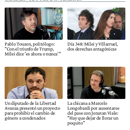
Pablo Touzon, politólogo:
Día 348: Milei y Villarruel,
"Con el triunfo de Trump,
dos derechas antagónicas
Milei dice 'es ahora o nunca'"
Un diputado de la Libertad
La chicana a Marcelo
Avanza presentó un proyecto
Longobardi por ausentarse
para prohibir el cambio de
del pase con Jonatan Viale:
género a condenados
"Hay que dejar de llorar un
poquito"