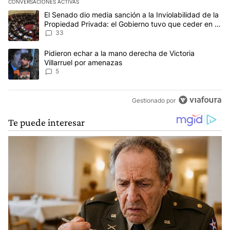
CONVERSACIONES ACTIVAS
Este listado muestra los artículos con más comentarios en los últim
Un artículo de tendencia con el título "El Senado dio media sanci
El Senado dio media sanción a la Inviolabilidad de la
Propiedad Privada: el Gobierno tuvo que ceder en la
Ley del Manejo del Fuego
33
Un artículo de tendencia con el título "Pidieron echar a la mano d
Pidieron echar a la mano derecha de Victoria
Villarruel por amenazas
5
Gestionado por