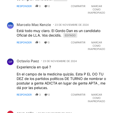
RESPONDER
0
0
COMPARTIR
MARCAR
COMO
INAPROPIADO
Comentario de Marcelo Mac Kenzie.
Marcelo Mac Kenzie
23 DE NOVIEMBRE DE 2024
MM
Está todo muy claro. El Gordo Dan es un candidato
Oficial de LLA. Vos decidís.
EDITADO
RESPONDER
1
0
COMPARTIR
MARCAR
COMO
INAPROPIADO
Comentario de Octavio Paez.
Octavio Paez
23 DE NOVIEMBRE DE 2024
OP
Experiencia en qué ?
En el campo de la medicina quizás. Esta P EL OO TU
DEZ de los partidos políticos DE TURNO de nombrar o
postular a gente ADICTA en lugar de gente APTA , me
dá por las pelucas.
RESPONDER
3
0
COMPARTIR
MARCAR
COMO
INAPROPIADO
Comentario de cayo callo.