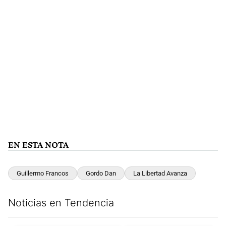
EN ESTA NOTA
Guillermo Francos
Gordo Dan
La Libertad Avanza
Noticias en Tendencia
Este listado muestra los artículos con más comentarios en los últim