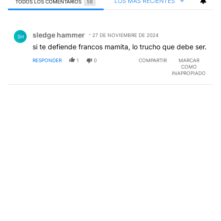
LOS MÁS RECIENTES
TODOS LOS COMENTARIOS
58
Todos los comentarios
Comentario de sledge hammer.
sledge hammer
27 DE NOVIEMBRE DE 2024
SH
si te defiende francos mamita, lo trucho que debe ser.
RESPONDER
1
0
COMPARTIR
MARCAR
COMO
INAPROPIADO