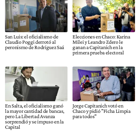
San Luis: el oficialismo de
Elecciones en Chaco: Karina
Claudio Poggi derrotó al
Milei y Leandro Zdero le
peronismo de Rodríguez Saá
ganan a Capitanich en la
primera prueba electoral
En Salta, el oficialismo ganó
Jorge Capitanich votó en
la mayor cantidad de bancas,
Chaco y pidió "Ficha Limpia
pero La Libertad Avanza
para todos"
sorprendió y se impuso en la
Capital