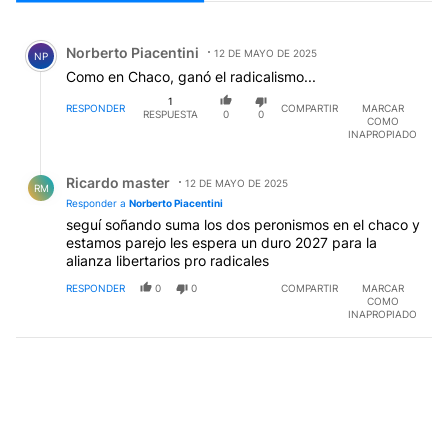
Todos los comentarios
Comentario de Norberto Piacentini.
Norberto Piacentini
12 DE MAYO DE 2025
NP
Como en Chaco, ganó el radicalismo...
1
RESPONDER
COMPARTIR
MARCAR
RESPUESTA
0
0
COMO
INAPROPIADO
Respuesta de Ricardo master.
Ricardo master
12 DE MAYO DE 2025
RM
Responder a
Norberto Piacentini
seguí soñando suma los dos peronismos en el chaco y
estamos parejo les espera un duro 2027 para la
alianza libertarios pro radicales
RESPONDER
0
0
COMPARTIR
MARCAR
COMO
INAPROPIADO