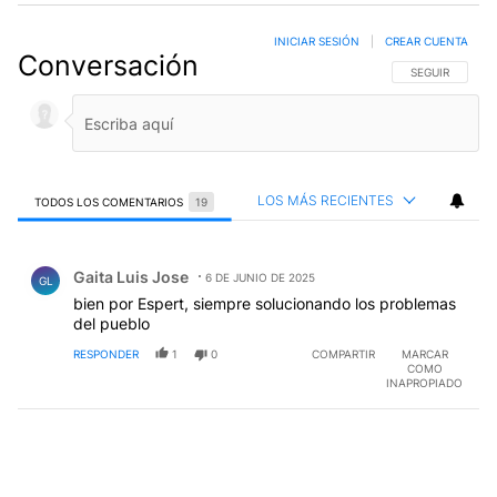
INICIAR SESIÓN
|
CREAR CUENTA
Conversación
SIGA ESTA CO
SEGUIR
LOS MÁS RECIENTES
TODOS LOS COMENTARIOS
19
Todos los comentarios
Comentario de Gaita Luis Jose.
Gaita Luis Jose
6 DE JUNIO DE 2025
GL
bien por Espert, siempre solucionando los problemas
del pueblo
RESPONDER
1
0
COMPARTIR
MARCAR
COMO
INAPROPIADO