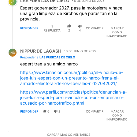
LAS FUERZAS DE CIELO
6 DE JUNIO DE 2025
LF
Espert gobernador 2027, pasa la motosierra y hace
una gran limpieza de Kirchos que parasitan en la
provincia.
1
RESPONDER
COMPARTIR
MARCAR
RESPUESTA
2
4
COMO
INAPROPIADO
Respuesta de NIPPUR DE LAGASH.
NIPPUR DE LAGASH
6 DE JUNIO DE 2025
ND
Responder a
LAS FUERZAS DE CIELO
espert trae a su amigo narco
https://www.lanacion.com.ar/politica/el-vinculo-de-
jose-luis-espert-con-un-presunto-narco-frena-el-
armado-electoral-de-los-liberales-nid27042021/
https://www.perfil.com/noticias/politica/denuncian-a-
jose-luis-espert-por-su-vinculo-con-un-empresario-
acusado-por-narcotrafico.phtml
RESPONDER
6
2
COMPARTIR
MARCAR
COMO
INAPROPIADO
CARGAR MÁS COMENTARIOS