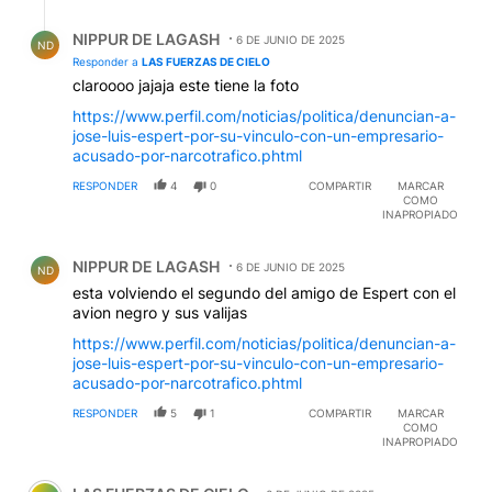
Respuesta de NIPPUR DE LAGASH.
NIPPUR DE LAGASH
6 DE JUNIO DE 2025
ND
Responder a
LAS FUERZAS DE CIELO
claroooo jajaja este tiene la foto
https://www.perfil.com/noticias/politica/denuncian-a-
jose-luis-espert-por-su-vinculo-con-un-empresario-
acusado-por-narcotrafico.phtml
RESPONDER
4
0
COMPARTIR
MARCAR
COMO
INAPROPIADO
Comentario de NIPPUR DE LAGASH.
NIPPUR DE LAGASH
6 DE JUNIO DE 2025
ND
esta volviendo el segundo del amigo de Espert con el
avion negro y sus valijas
https://www.perfil.com/noticias/politica/denuncian-a-
jose-luis-espert-por-su-vinculo-con-un-empresario-
acusado-por-narcotrafico.phtml
RESPONDER
5
1
COMPARTIR
MARCAR
COMO
INAPROPIADO
Comentario de LAS FUERZAS DE CIELO.