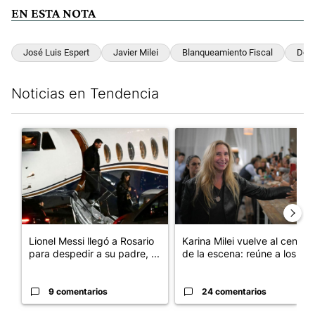
EN ESTA NOTA
José Luis Espert
Javier Milei
Blanqueamiento Fiscal
Dóla
Noticias en Tendencia
Este listado muestra los artículos con más comentarios en los últim
Un artículo de tendencia con el título "Lionel Messi llegó a Ros
Un artículo de tendencia con e
Lionel Messi llegó a Rosario
Karina Milei vuelve al centro
para despedir a su padre, ...
de la escena: reúne a los...
9 comentarios
24 comentarios