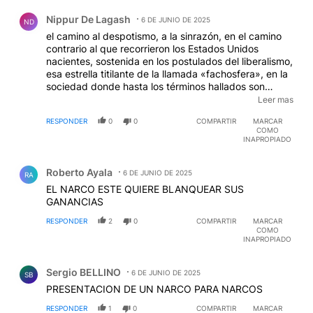
Comentario de Nippur De Lagash.
Nippur De Lagash
6 DE JUNIO DE 2025
ND
el camino al despotismo, a la sinrazón, en el camino
contrario al que recorrieron los Estados Unidos
nacientes, sostenida en los postulados del liberalismo,
esa estrella titilante de la llamada «fachosfera», en la
sociedad donde hasta los términos hallados son
vulgares, mientras Montesquieu, y con él Hamilton,
Leer mas
Adams, Washington o Jefferson se revuelven en sus
RESPONDER
0
0
COMPARTIR
MARCAR
tumbas como tantos argentinos en sus vidas sin
COMO
aparente solución.
INAPROPIADO
Comentario de Roberto Ayala.
Roberto Ayala
6 DE JUNIO DE 2025
RA
EL NARCO ESTE QUIERE BLANQUEAR SUS
GANANCIAS
RESPONDER
2
0
COMPARTIR
MARCAR
COMO
INAPROPIADO
Comentario de Sergio BELLINO.
Sergio BELLINO
6 DE JUNIO DE 2025
SB
PRESENTACION DE UN NARCO PARA NARCOS
RESPONDER
1
0
COMPARTIR
MARCAR