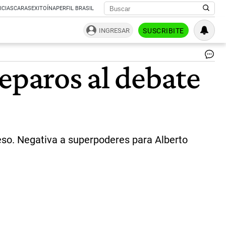
ICIAS
CARAS
EXITOÍNA
PERFIL BRASIL
INGRESAR
SUSCRIBITE
Co
eparos al debate
de
la
Na
|
Té
eso. Negativa a superpoderes para Alberto