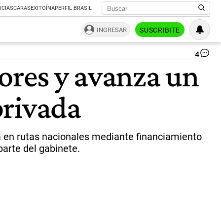
ICIAS
CARAS
EXITOÍNA
PERFIL BRASIL
INGRESAR
SUSCRIBITE
4
Ka
dores y avanza un
Mil
se
reu
privada
co
do
go
se
hab
ra en rutas nacionales mediante financiamiento
a
arte del gabinete.
pro
a
im
inv
pr
pa
obr
|