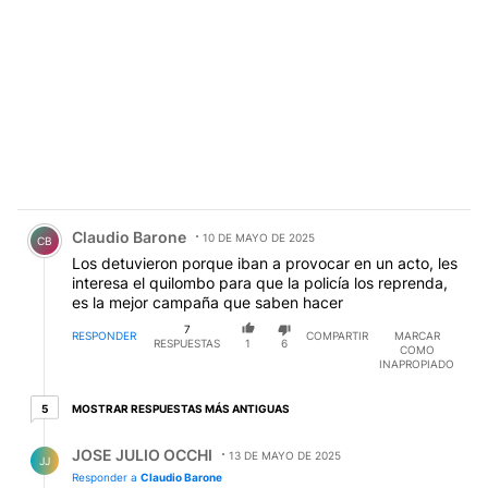
Comentario de Claudio Barone.
Claudio Barone
10 DE MAYO DE 2025
CB
Los detuvieron porque iban a provocar en un acto, les
interesa el quilombo para que la policía los reprenda,
es la mejor campaña que saben hacer
7
RESPONDER
COMPARTIR
MARCAR
RESPUESTAS
1
6
COMO
INAPROPIADO
5 respuestas más antiguas
MOSTRAR RESPUESTAS MÁS ANTIGUAS
5
Respuesta de JOSE JULIO OCCHI.
JOSE JULIO OCCHI
13 DE MAYO DE 2025
JJ
Responder a
Claudio Barone