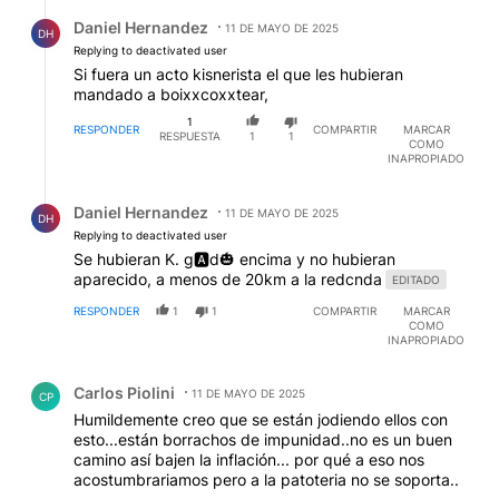
Respuesta de Daniel Hernandez.
Daniel Hernandez
11 DE MAYO DE 2025
DH
Replying to deactivated user
Si fuera un acto kisnerista el que les hubieran
mandado a boixxcoxxtear,
1
RESPONDER
COMPARTIR
MARCAR
RESPUESTA
1
1
COMO
INAPROPIADO
Respuesta de Daniel Hernandez.
Daniel Hernandez
11 DE MAYO DE 2025
DH
Replying to deactivated user
Se hubieran K. g🅰️d🎃 encima y no hubieran
aparecido, a menos de 20km a la redcnda
EDITADO
RESPONDER
1
1
COMPARTIR
MARCAR
COMO
INAPROPIADO
Comentario de Carlos Piolini.
Carlos Piolini
11 DE MAYO DE 2025
CP
Humildemente creo que se están jodiendo ellos con
esto...están borrachos de impunidad..no es un buen
camino así bajen la inflación... por qué a eso nos
acostumbrariamos pero a la patoteria no se soporta..