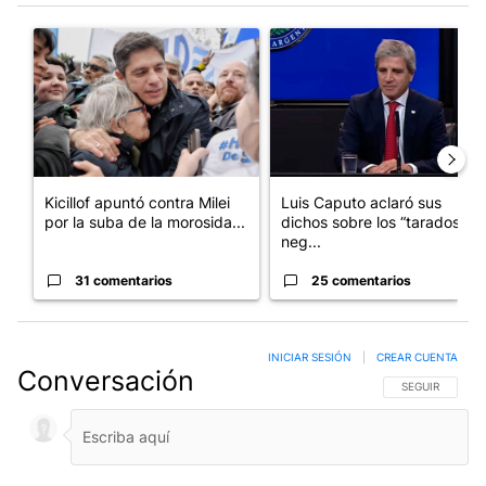
Este listado muestra los artículos con más comentarios en los últim
Un artículo de tendencia con el título "Kicillof apuntó contra Mil
Un artículo de tendencia con e
Kicillof apuntó contra Milei
Luis Caputo aclaró sus
por la suba de la morosida...
dichos sobre los “tarados” y
neg...
31 comentarios
25 comentarios
INICIAR SESIÓN
|
CREAR CUENTA
Conversación
SIGA ESTA CO
SEGUIR