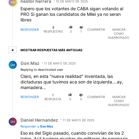
nestor herrera
10 DE MAYO DE 2025
NH
Espero que los votantes de CABA sigan votando al
PRO Si ganan los candidatos de Milei ya no seran
libres
6
RESPONDER
COMPARTIR
MARCAR
RESPUESTAS
3
1
COMO
INAPROPIADO
4 respuestas más antiguas
MOSTRAR RESPUESTAS MÁS ANTIGUAS
4
Respuesta de Gon Maz.
Gon Maz
11 DE MAYO DE 2025
GM
Replying to deactivated user
Claro, en esta "nueva realidad" inventada, las
dictaduras que tuvimos aca son de izquierda....ay,
mamadera...
1
RESPONDER
COMPARTIR
MARCAR
RESPUESTA
0
0
COMO
INAPROPIADO
Respuesta de Daniel Hernandez.
Daniel Hernandez
11 DE MAYO DE 2025
DH
Responder a
Gon Maz
Eso es del Siglo pasado, cuando convivían de los 2
lados. Acá tuvimos muchas de militares de peronazis