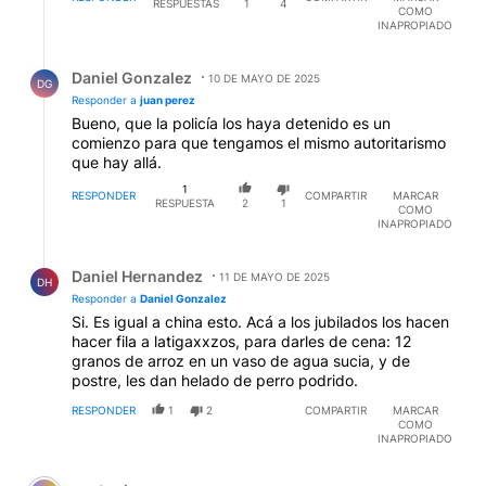
RESPUESTAS
1
4
COMO
INAPROPIADO
Respuesta de Daniel Gonzalez.
Daniel Gonzalez
10 DE MAYO DE 2025
DG
Responder a
juan perez
Bueno, que la policía los haya detenido es un
comienzo para que tengamos el mismo autoritarismo
que hay allá.
1
RESPONDER
COMPARTIR
MARCAR
RESPUESTA
2
1
COMO
INAPROPIADO
Respuesta de Daniel Hernandez.
Daniel Hernandez
11 DE MAYO DE 2025
DH
Responder a
Daniel Gonzalez
Si. Es igual a china esto. Acá a los jubilados los hacen
hacer fila a latigaxxzos, para darles de cena: 12
granos de arroz en un vaso de agua sucia, y de
postre, les dan helado de perro podrido.
RESPONDER
1
2
COMPARTIR
MARCAR
COMO
INAPROPIADO
Comentario de nestor herrera.