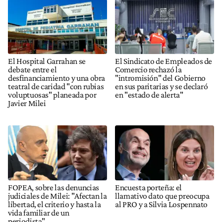
El Hospital Garrahan se
El Sindicato de Empleados de
debate entre el
Comercio rechazó la
desfinanciamiento y una obra
"intromisión" del Gobierno
teatral de caridad "con rubias
en sus paritarias y se declaró
voluptuosas" planeada por
en "estado de alerta"
Javier Milei
FOPEA, sobre las denuncias
Encuesta porteña: el
judiciales de Milei: "Afectan la
llamativo dato que preocupa
libertad, el criterio y hasta la
al PRO y a Silvia Lospennato
vida familiar de un
periodista"