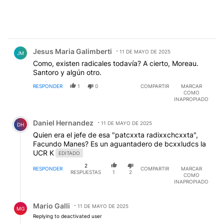
Comentario de Jesus Maria Galimberti.
Jesus Maria Galimberti
11 DE MAYO DE 2025
JM
Como, existen radicales todavía? A cierto, Moreau.
Santoro y algún otro.
RESPONDER
1
0
COMPARTIR
MARCAR
COMO
INAPROPIADO
Comentario de Daniel Hernandez.
Daniel Hernandez
11 DE MAYO DE 2025
DH
Quien era el jefe de esa "patcxxta radixxchcxxta",
Facundo Manes? Es un aguantadero de bcxxludcs la
UCR K
EDITADO
2
RESPONDER
COMPARTIR
MARCAR
RESPUESTAS
1
2
COMO
INAPROPIADO
Respuesta de Mario Galli.
Mario Galli
11 DE MAYO DE 2025
MG
Replying to deactivated user