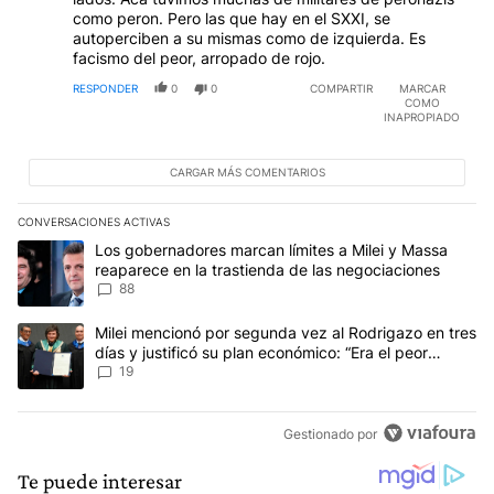
como peron. Pero las que hay en el SXXI, se
autoperciben a su mismas como de izquierda. Es
facismo del peor, arropado de rojo.
RESPONDER
0
0
COMPARTIR
MARCAR
COMO
INAPROPIADO
CARGAR MÁS COMENTARIOS
CONVERSACIONES ACTIVAS
Este listado muestra los artículos con más comentarios en los últim
Un artículo de tendencia con el título "Los gobernadores marcan l
Los gobernadores marcan límites a Milei y Massa
reaparece en la trastienda de las negociaciones
88
Un artículo de tendencia con el título "Milei mencionó por segunda
Milei mencionó por segunda vez al Rodrigazo en tres
días y justificó su plan económico: “Era el peor
escenario posible”
19
Gestionado por