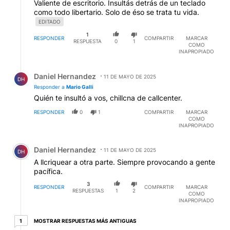
Valiente de escritorio. Insultás detrás de un teclado
como todo libertario. Solo de éso se trata tu vida.
EDITADO
1
RESPONDER
COMPARTIR
MARCAR
RESPUESTA
0
1
COMO
INAPROPIADO
Respuesta de Daniel Hernandez.
Daniel Hernandez
11 DE MAYO DE 2025
DH
Responder a
Mario Galli
Quién te insultó a vos, chillcna de callcenter.
RESPONDER
0
1
COMPARTIR
MARCAR
COMO
INAPROPIADO
Comentario de Daniel Hernandez.
Daniel Hernandez
11 DE MAYO DE 2025
DH
A llcriquear a otra parte. Siempre provocando a gente
pacífica.
3
RESPONDER
COMPARTIR
MARCAR
RESPUESTAS
1
2
COMO
INAPROPIADO
1 respuesta más antiguas
MOSTRAR RESPUESTAS MÁS ANTIGUAS
1