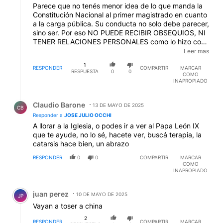
Parece que no tenés menor idea de lo que manda la
Constitución Nacional al primer magistrado en cuanto
a la carga pública. Su conducta no solo debe parecer,
sino ser. Por eso NO PUEDE RECIBIR OBSEQUIOS, NI
TENER RELACIONES PERSONALES como lo hizo con
los truhanes de la cripto libra, razón por lo que se lo
Leer mas
"encartado judicialmente" en la denuncia de estafa.
1
Mas allá de tus limitaciones, no necesito que me
RESPONDER
COMPARTIR
MARCAR
RESPUESTA
0
0
COMO
cuentes de la inflación pasada por tu edad. Tengo
INAPROPIADO
más de 60 y desde el peso Ley 18.188 para acá
recuerdo a todos los ceros de los billetes y a los
Respuesta de Claudio Barone.
"neoliberales con botas" por falta de votos tratando
Claudio Barone
13 DE MAYO DE 2025
CB
de aplacar la inflación. Lo que me queda claro es que
Responder a
JOSE JULIO OCCHI
no tenes idea como esta en rentabilidad negativo el
A llorar a la Iglesia, o podes ir a ver al Papa León IX
agro. Y producir arroz, te pone en volumenes fisicos
que te ayude, no lo sé, hacete ver, buscá terapia, la
40% negativo en dolares. La deuda publica
catarsis hace bien, un abrazo
subsidiando el dolar nos llevo a gastar 32.000 palitos
verdes, para inflación del 3% en dolares. Cuando la
RESPONDER
0
0
COMPARTIR
MARCAR
COMO
anual en EE.UU es del 8%, pero me queda claro. El
INAPROPIADO
JAVO premio nobel de economía.
Comentario de juan perez.
juan perez
10 DE MAYO DE 2025
JP
Vayan a toser a china
2
RESPONDER
COMPARTIR
MARCAR