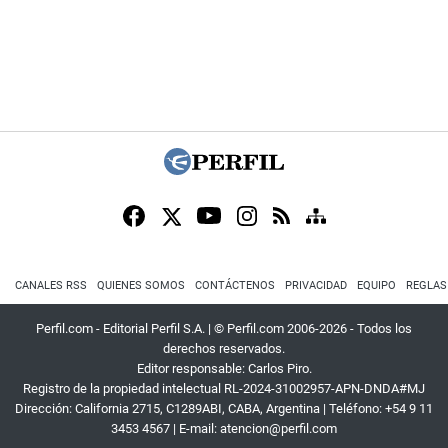
CANALES RSS
QUIENES SOMOS
CONTÁCTENOS
PRIVACIDAD
EQUIPO
REGLAS
Perfil.com - Editorial Perfil S.A.
| © Perfil.com 2006-2026 - Todos los
derechos reservados.
Editor responsable: Carlos Piro.
Registro de la propiedad intelectual RL-2024-31002957-APN-DNDA#MJ
Dirección:
California 2715
,
C1289ABI
,
CABA, Argentina
| Teléfono:
+54 9 11
3453 4567
| E-mail:
atencion@perfil.com