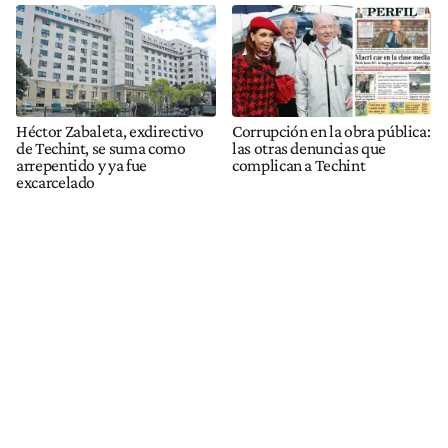
Héctor Zabaleta, exdirectivo
Corrupción en la obra pública:
de Techint, se suma como
las otras denuncias que
arrepentido y ya fue
complican a Techint
excarcelado