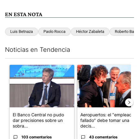
EN ESTA NOTA
Luis Betnaza
Paolo Rocca
Héctor Zabaleta
Roberto Barat
Noticias en Tendencia
Este listado muestra los artículos con más comentarios en los últim
Un artículo de tendencia con el título "El Banco Central no pud
Un artículo de tendencia con e
El Banco Central no pudo
Aeropuertos: el "empleado
dar precisiones sobre un
fallado" debe tomar una
sobra...
decis...
103 comentarios
43 comentarios