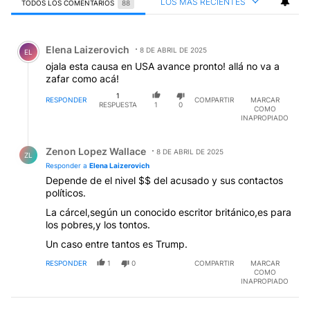
LOS MÁS RECIENTES
TODOS LOS COMENTARIOS
88
Todos los comentarios
Comentario de Elena Laizerovich.
Elena Laizerovich
8 DE ABRIL DE 2025
EL
ojala esta causa en USA avance pronto! allá no va a
zafar como acá!
1
RESPONDER
COMPARTIR
MARCAR
RESPUESTA
1
0
COMO
INAPROPIADO
Respuesta de Zenon Lopez Wallace.
Zenon Lopez Wallace
8 DE ABRIL DE 2025
ZL
Responder a
Elena Laizerovich
Depende de el nivel $$ del acusado y sus contactos
políticos.
La cárcel,según un conocido escritor británico,es para
los pobres,y los tontos.
Un caso entre tantos es Trump.
RESPONDER
1
0
COMPARTIR
MARCAR
COMO
INAPROPIADO