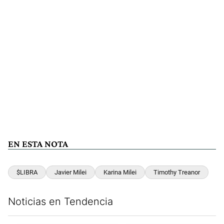
EN ESTA NOTA
$LIBRA
Javier Milei
Karina Milei
Timothy Treanor
Noticias en Tendencia
Este listado muestra los artículos con más comentarios en los últim