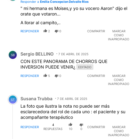
Responder a
Emilia Concepcion Delvalle Rios
" mi hermana es Moises,y yo su vocero Aaron" dijo el
orate que votaron...
A llorar al campito,..
RESPONDER
2
0
COMPARTIR
MARCAR
COMO
INAPROPIADO
Comentario de Sergio BELLINO.
Sergio BELLINO
7 DE ABRIL DE 2025
SB
CON ESTE PANORAMA DE CHORROS QUE
INVERSION PUEDE VENIR¿
EDITADO
RESPONDER
5
0
COMPARTIR
MARCAR
COMO
INAPROPIADO
Comentario de Susana Trubba.
Susana Trubba
7 DE ABRIL DE 2025
ST
La foto que ilustra la nota no puede ser más
esclarecedora del rol de cada uno : el paciente y su
acompañante terapéutico
4
RESPONDER
COMPARTIR
MARCAR
RESPUESTAS
10
0
COMO
INAPROPIADO