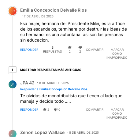
Comentario de Emilia Concepcion Delvalle Rios.
Emilia Concepcion Delvalle Rios
EC
7 DE ABRIL DE 2025
Esa mujer, hermana del Presidente Milei, es la artfice
de los escandalos, terminara por destruir las ideas de
su hermano, es una autoritaria, asi son las personas
sin educacion.
3
RESPONDER
COMPARTIR
MARCAR
RESPUESTAS
2
2
COMO
INAPROPIADO
1 respuesta más antiguas
MOSTRAR RESPUESTAS MÁS ANTIGUAS
1
Respuesta de JPA 42.
JPA 42
8 DE ABRIL DE 2025
J4
Responder a
Emilia Concepcion Delvalle Rios
Te olvidas de monotributista que tienen al lado que
maneja y decide todo .....
RESPONDER
2
0
COMPARTIR
MARCAR
COMO
INAPROPIADO
Respuesta de Zenon Lopez Wallace.
Zenon Lopez Wallace
8 DE ABRIL DE 2025
ZL