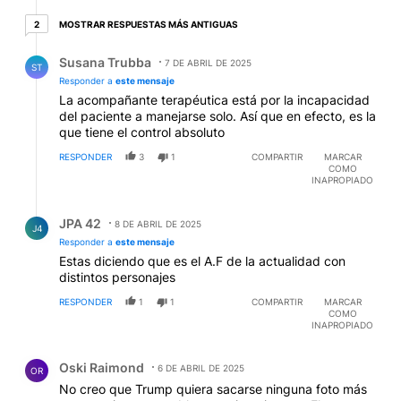
2 respuestas más antiguas
MOSTRAR RESPUESTAS MÁS ANTIGUAS
2
Respuesta de Susana Trubba.
Susana Trubba
7 DE ABRIL DE 2025
ST
Responder a
este mensaje
La acompañante terapéutica está por la incapacidad
del paciente a manejarse solo. Así que en efecto, es la
que tiene el control absoluto
RESPONDER
3
1
COMPARTIR
MARCAR
COMO
INAPROPIADO
Respuesta de JPA 42.
JPA 42
8 DE ABRIL DE 2025
J4
Responder a
este mensaje
Estas diciendo que es el A.F de la actualidad con
distintos personajes
RESPONDER
1
1
COMPARTIR
MARCAR
COMO
INAPROPIADO
Comentario de Oski Raimond.
Oski Raimond
6 DE ABRIL DE 2025
OR
No creo que Trump quiera sacarse ninguna foto más