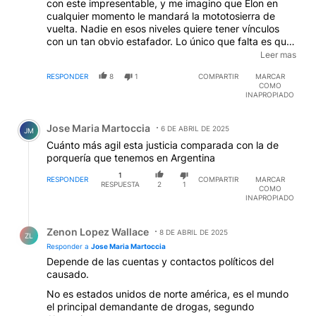
con este impresentable, y me imagino que Elon en
cualquier momento le mandará la mototosierra de
vuelta. Nadie en esos niveles quiere tener vínculos
con un tan obvio estafador. Lo único que falta es que
le descubran relaciones con el narco a este
Leer mas
desequilibrado, cosa que es bien probable que
RESPONDER
8
1
COMPARTIR
MARCAR
ocurra.
COMO
INAPROPIADO
Comentario de Jose Maria Martoccia.
Jose Maria Martoccia
6 DE ABRIL DE 2025
JM
Cuánto más agil esta justicia comparada con la de
porquería que tenemos en Argentina
1
RESPONDER
COMPARTIR
MARCAR
RESPUESTA
2
1
COMO
INAPROPIADO
Respuesta de Zenon Lopez Wallace.
Zenon Lopez Wallace
8 DE ABRIL DE 2025
ZL
Responder a
Jose Maria Martoccia
Depende de las cuentas y contactos políticos del
causado.
No es estados unidos de norte américa, es el mundo
el principal demandante de drogas, segundo