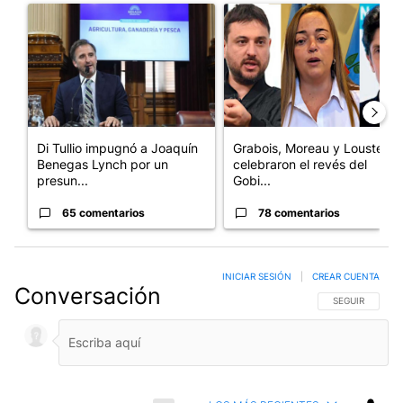
Un artículo de tendencia con el título "Di Tullio impugnó a Joa
Un artículo de tendencia con e
Di Tullio impugnó a Joaquín
Grabois, Moreau y Lousteau
Benegas Lynch por un
celebraron el revés del
presun...
Gobi...
65 comentarios
78 comentarios
INICIAR SESIÓN
|
CREAR CUENTA
Conversación
SIGA ESTA CO
SEGUIR