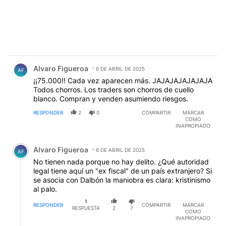
Comentario de Alvaro Figueroa.
Alvaro Figueroa
6 DE ABRIL DE 2025
AF
¡¡75.000!! Cada vez aparecen más. JAJAJAJAJAJAJA
Todos chorros. Los traders son chorros de cuello
blanco. Compran y venden asumiendo riesgos.
RESPONDER
2
0
COMPARTIR
MARCAR
COMO
INAPROPIADO
Comentario de Alvaro Figueroa.
Alvaro Figueroa
6 DE ABRIL DE 2025
AF
No tienen nada porque no hay delito. ¿Qué autoridad
legal tiene aquí un "ex fiscal" de un país extranjero? Si
se asocia con Dalbón la maniobra es clara: kristinismo
al palo.
1
RESPONDER
COMPARTIR
MARCAR
RESPUESTA
2
7
COMO
INAPROPIADO