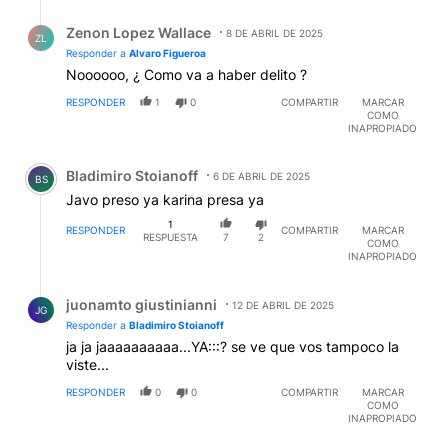
Respuesta de Zenon Lopez Wallace.
Zenon Lopez Wallace
8 DE ABRIL DE 2025
ZL
Responder a
Alvaro Figueroa
Noooooo, ¿ Como va a haber delito ?
RESPONDER
1
0
COMPARTIR
MARCAR
COMO
INAPROPIADO
Comentario de Bladimiro Stoianoff.
Bladimiro Stoianoff
6 DE ABRIL DE 2025
BS
Javo preso ya karina presa ya
1
RESPONDER
COMPARTIR
MARCAR
RESPUESTA
7
2
COMO
INAPROPIADO
Respuesta de juonamto giustinianni.
juonamto giustinianni
12 DE ABRIL DE 2025
JG
Responder a
Bladimiro Stoianoff
ja ja jaaaaaaaaaa...YA:::? se ve que vos tampoco la
viste...
RESPONDER
0
0
COMPARTIR
MARCAR
COMO
INAPROPIADO