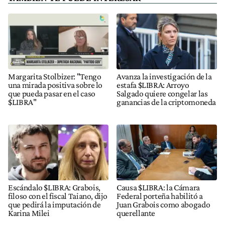
Margarita Stolbizer: "Tengo
Avanza la investigación de la
una mirada positiva sobre lo
estafa $LIBRA: Arroyo
que pueda pasar en el caso
Salgado quiere congelar las
$LIBRA"
ganancias de la criptomoneda
Escándalo $LIBRA: Grabois,
Causa $LIBRA: la Cámara
filoso con el fiscal Taiano, dijo
Federal porteña habilitó a
que pedirá la imputación de
Juan Grabois como abogado
Karina Milei
querellante