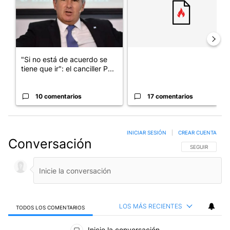
"Si no está de acuerdo se
tiene que ir": el canciller P...
10 comentarios
17 comentarios
INICIAR SESIÓN
|
CREAR CUENTA
Conversación
SIGA ESTA CO
SEGUIR
LOS MÁS RECIENTES
TODOS LOS COMENTARIOS
Todos los comentarios
Inicie la conversación