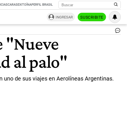
ICIAS
CARAS
EXITOÍNA
PERFIL BRASIL
INGRESAR
SUSCRIBITE
|
re "Nueve
Ce
d al palo"
n uno de sus viajes en Aerolíneas Argentinas.