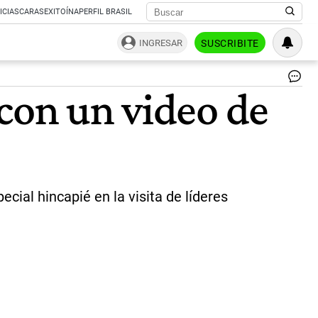
ICIAS
CARAS
EXITOÍNA
PERFIL BRASIL
INGRESAR
SUSCRIBITE
Ma
 con un video de
Ma
|
NA
cial hincapié en la visita de líderes