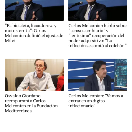
"Es bicicleta, licuadoraza y
Carlos Melconian habló sobre
motosierrita": Carlos
"atraso cambiario" y
Melconian definió el ajuste de
"lentísima" recuperación del
Milei
poder adquisitivo: "La
inflación se comió al colchón"
Osvaldo Giordano
Carlos Melconian: "Vamos a
reemplazará a Carlos
entrar en un dígito
Melconian en la Fundación
inflacionario"
Mediterránea