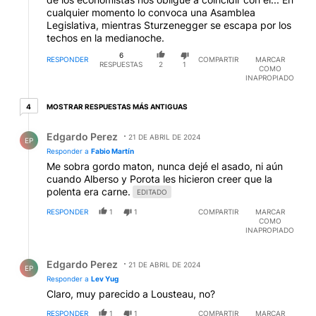
cualquier momento lo convoca una Asamblea
Legislativa, mientras Sturzenegger se escapa por los
techos en la medianoche.
6
RESPONDER
COMPARTIR
MARCAR
RESPUESTAS
2
1
COMO
INAPROPIADO
4 respuestas más antiguas
MOSTRAR RESPUESTAS MÁS ANTIGUAS
4
Respuesta de Edgardo Perez.
Edgardo Perez
21 DE ABRIL DE 2024
EP
Responder a
Fabio Martín
Me sobra gordo maton, nunca dejé el asado, ni aún
cuando Alberso y Porota les hicieron creer que la
polenta era carne.
EDITADO
RESPONDER
1
1
COMPARTIR
MARCAR
COMO
INAPROPIADO
Respuesta de Edgardo Perez.
Edgardo Perez
21 DE ABRIL DE 2024
EP
Responder a
Lev Yug
Claro, muy parecido a Lousteau, no?
RESPONDER
1
1
COMPARTIR
MARCAR