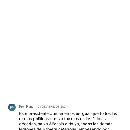
mantenga.
Comentario de Fer Pas.
Fer Pas
21 DE ABRIL DE 2024
FP
Este presidente que tenemos es igual que todos los
demás políticos que ya tuvimos en las últimas
décadas, salvo Alfonsin diría yo, todos los demás
ladrones de primera categoría, empezando por