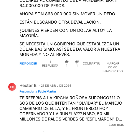
DÓLARES AL COMIENZO DE LA PANDEMIA. ERAN
64.000.000 DE PESOS.
AHORA SON 868.000.000 SIN MOVER UN DEDO.
ESTÁN BUSCANDO OTRA DEVALUACIÓN.
¿QUIENES PIERDEN CON UN DÓLAR ALTO? LA
MAYORÍA.
SE NECESITA UN GOBIERNO QUE ESTABLEZCA UN
DÓLAR BAJÍSIMO. ASÍ SE LE DA VALOR A NUESTRA
MONEDA Y NO AL REVÉS.
1
RESPONDER
COMPARTIR
MARCAR
RESPUESTA
1
1
COMO
INAPROPIADO
Respuesta de Hector B.
Hector B
21 DE ABRIL DE 2024
HB
Responder a
Fabio Martín
TE REFERIS A LA KIRCHA ROÑOSA SUPONGO??? O
SOS DE LOS QUE INTENTAN "OLVIDAR" EL MANEJO
CAMBIARIO DE ELLA, Y EL FRONTERIZO HOY
GOBERNADOR Y LA RUNFLA??? NABO, 50 MIL
MILLONES DE PALOS VERDES SE "ESFUMARON" DEL
BCRA CUANDO ELLA LO ECHO A REDRADO... Y VOS
Leer mas
Y TU PIARA ALIMENTADOS A POLENTA...