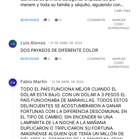
menem y toda su familia y séquito, siguiendo con
todos los demás , militares incluidos….el problema
Leer mas
ahora es que este presidente es un desequilibrado
RESPONDER
2
0
COMPARTIR
MARCAR
mental y las barbaridades que dice dejan atónitos
COMO
hasta al más escéptico del planeta….obviamente
INAPROPIADO
pagado por los norteamericanos e ingleses, que se
Comentario de Luis Alonso.
aprovechan de su desequilibrio mental para poder
Luis Alonso
manejarnos a sus antojos, como siempre en las últimas
21 DE ABRIL DE 2024
LA
décadas …Puede ser que no haya un político, hombre
DOS PAYASOS DE DIFERENTE COLOR
o mujer , que tenga buen raciocinio, que nos ponga en
RESPONDER
0
0
COMPARTIR
MARCAR
la ruta correcta, haciendo respetar y RESPETANDO
COMO
los más mínimos principios y códigos de conducta sin
INAPROPIADO
robar o enriquecerse ilegalmente, pensando solo en
Comentario de Fabio Martín.
los intereses personales , que viene aprovechados su
Fabio Martín
21 DE ABRIL DE 2024
vez por los intereses internacionales que hay sobre
FM
nuestro país ??? Ya BASTA..!!! Que se VAYAN TODOS!!
TODO EL PAÍS FUNCIONA MEJOR CUANDO EL
DÓLAR ESTÁ BAJO. CON UN DÓLAR A 3 PESOS EL
PAÍS FUNCIONABA DE MARAVILLAS. TODOS ESTOS
DELINCUENTES SE ACOSTUMBRARON A GANAR
FORTUNAS CON LA DIFERENCIA DESCOMUNAL EN
EL TIPO DE CAMBIO. SIN ENCENDER NI UNA
LAMPARITA DE LA NOCHE A LA MAÑANA
DUPLICARON O TRIPLICARON SU FORTUNA.
IMAGÍNENSE ALGUIEN QUE TENÍA UN MILLÓN DE