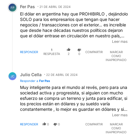
Comentario de Fer Pas.
Fer Pas
21 DE ABRIL DE 2024
FP
El dólar en argentina hay que PROHIBIRLO , dejándolo
SOLO para los empresarios que tengan que hacer
negocios / transacciones con el exterior… es increíble
que desde hace décadas nuestros políticos dejaron
que el dólar entrase en circulación en nuestro país,
dándole MÁS valor que a nuestra moneda, y
Leer mas
dejándonos a merced de las voluntades de otros
1
países que DICEN tener una moneda más fuerte que
RESPONDER
COMPARTIR
MARCAR
RESPUESTA
2
0
COMO
la nuestra. Salvo los norteamericanos, los ingleses NO
INAPROPIADO
TIENEN NADA , pero increíblemente hacen valer su
moneda en el mundo por sobre la de los demás, por la
Respuesta de Julio Cella.
fuerza obviamente, y si no es por la fuerza es
Julio Cella
22 DE ABRIL DE 2024
JC
CORROMPIENDO a cuanto político haya que
Responder a
Fer Pas
corromper. Alguien tiene que poner las cosas bajo
Muy inteligente para el mundo al revés, pero para una
control de una buena vez. Ya basta de políticos nos
sociedad activa y progresista, si alguien con mucho
tríanos llenado constantemente a sacarse fotos en las
esfuerzo se compra un terreno y junta para edificar, si
embajadas de eeuu o inglesa como sirvientes o
los precios están en dólares y su sueldo varía
empleados de turno…y milei que se vaya a israel si
constantemente , lo mejor es guardar en dólares y si
tanto simpatiza o piensa a ese desierto del otro lado
luego vende esa propiedad y quiere volver a construir
Leer mas
del mundo o a estados unidos, pero que deje tranquila
algo más grande evidentemente deberá hacerlo en
a la sociedad y no nos meta en problemas o guerras
RESPONDER
0
0
COMPARTIR
MARCAR
dólares, la utopía de una inflación baja es tolerable en
que no nos pertenecen…
COMO
la medida que se produzca un descenso y se
INAPROPIADO