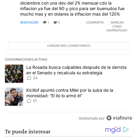
diciembre con una dev del 2% mensual cdo la
inflacion ya fue del 90 y pico para ser buenudos fue
mucho mas y en dolares la inflacion mas del 120%
RESPONDER
1
0
COMPARTIR
MARCAR
COMO
INAPROPIADO
CARGAR MÁS COMENTARIOS
CONVERSACIONES ACTIVAS
Este listado muestra los artículos con más comentarios en los últim
Un artículo de tendencia con el título "La Rosada busca culpables
La Rosada busca culpables después de la derrota
en el Senado y recalcula su estrategia
24
Un artículo de tendencia con el título "Kicillof apuntó contra Milei 
Kicillof apuntó contra Milei por la suba de la
morosidad: “El lío lo armó él”
51
Gestionado por