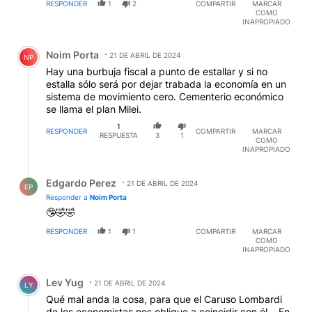
RESPONDER
1
2
COMPARTIR
MARCAR
UDOPELOT...
COMO
INAPROPIADO
Comentario de Noim Porta.
Noim Porta
21 DE ABRIL DE 2024
NP
Hay una burbuja fiscal a punto de estallar y si no
estalla sólo será por dejar trabada la economía en un
sistema de movimiento cero. Cementerio económico
se llama el plan Milei.
1
RESPONDER
COMPARTIR
MARCAR
RESPUESTA
3
1
COMO
INAPROPIADO
Respuesta de Edgardo Perez.
Edgardo Perez
21 DE ABRIL DE 2024
EP
Responder a
Noim Porta
🤥🤣🤣
RESPONDER
1
1
COMPARTIR
MARCAR
COMO
INAPROPIADO
Comentario de Lev Yug.
Lev Yug
21 DE ABRIL DE 2024
LY
Qué mal anda la cosa, para que el Caruso Lombardi
de los economistas nos obligue a coincidir con él... En