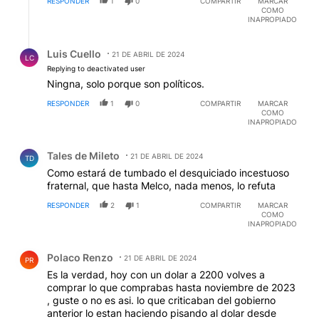
RESPONDER
1
0
COMPARTIR
MARCAR
COMO
INAPROPIADO
Respuesta de Luis Cuello.
Luis Cuello
21 DE ABRIL DE 2024
LC
Replying to deactivated user
Ningna, solo porque son políticos.
RESPONDER
1
0
COMPARTIR
MARCAR
COMO
INAPROPIADO
Comentario de Tales de Mileto.
Tales de Mileto
21 DE ABRIL DE 2024
TD
Como estará de tumbado el desquiciado incestuoso
fraternal, que hasta Melco, nada menos, lo refuta
RESPONDER
2
1
COMPARTIR
MARCAR
COMO
INAPROPIADO
Comentario de Polaco Renzo.
Polaco Renzo
21 DE ABRIL DE 2024
PR
Es la verdad, hoy con un dolar a 2200 volves a
comprar lo que comprabas hasta noviembre de 2023
, guste o no es asi. lo que criticaban del gobierno
anterior lo estan haciendo pisando al dolar desde