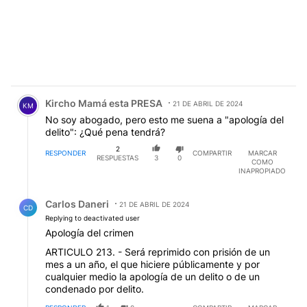
Comentario de Kircho Mamá esta PRESA.
Kircho Mamá esta PRESA
21 DE ABRIL DE 2024
KM
No soy abogado, pero esto me suena a "apología del
delito": ¿Qué pena tendrá?
2
RESPONDER
COMPARTIR
MARCAR
RESPUESTAS
3
0
COMO
INAPROPIADO
Respuesta de Carlos Daneri.
Carlos Daneri
21 DE ABRIL DE 2024
CD
Replying to deactivated user
Apología del crimen
ARTICULO 213. - Será reprimido con prisión de un
mes a un año, el que hiciere públicamente y por
cualquier medio la apología de un delito o de un
condenado por delito.