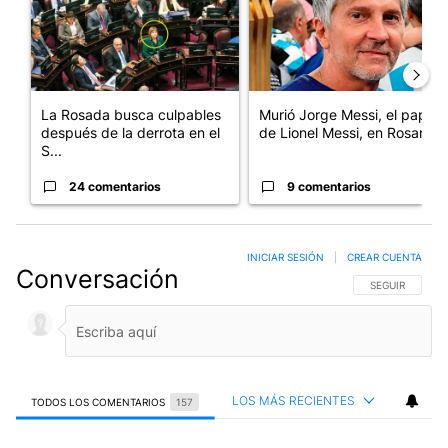
La Rosada busca culpables
Murió Jorge Messi, el papá
después de la derrota en el
de Lionel Messi, en Rosario
S...
24 comentarios
9 comentarios
INICIAR SESIÓN
|
CREAR CUENTA
Conversación
SIGA ESTA CO
SEGUIR
LOS MÁS RECIENTES
TODOS LOS COMENTARIOS
157
Todos los comentarios