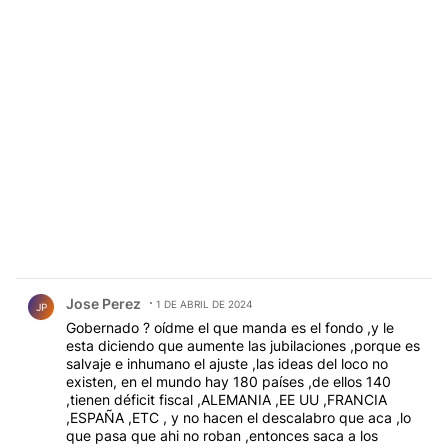
Comentario de Jose Perez.
Jose Perez
1 DE ABRIL DE 2024
JP
Gobernado ? oídme el que manda es el fondo ,y le
esta diciendo que aumente las jubilaciones ,porque es
salvaje e inhumano el ajuste ,las ideas del loco no
existen, en el mundo hay 180 países ,de ellos 140
,tienen déficit fiscal ,ALEMANIA ,EE UU ,FRANCIA
,ESPAÑA ,ETC , y no hacen el descalabro que aca ,lo
que pasa que ahi no roban ,entonces saca a los