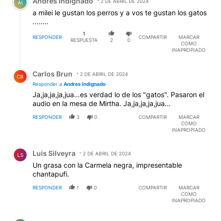
Andres Indignado
2 DE ABRIL DE 2024
AI
a milei le gustan los perros y a vos te gustan los gatos
........
1
RESPONDER
COMPARTIR
MARCAR
RESPUESTA
2
0
COMO
INAPROPIADO
Respuesta de Carlos Brun.
Carlos Brun
2 DE ABRIL DE 2024
CB
Responder a
Andres Indignado
Ja,ja,ja,ja,jua...es verdad lo de los "gatos". Pasaron el
audio en la mesa de Mirtha. Ja,ja,ja,ja,jua...
RESPONDER
3
0
COMPARTIR
MARCAR
COMO
INAPROPIADO
Comentario de Luis Silveyra.
Luis Silveyra
2 DE ABRIL DE 2024
LS
Un grasa con la Carmela negra, impresentable
chantapufi.
RESPONDER
1
0
COMPARTIR
MARCAR
COMO
INAPROPIADO
Comentario de Pedro Juan.