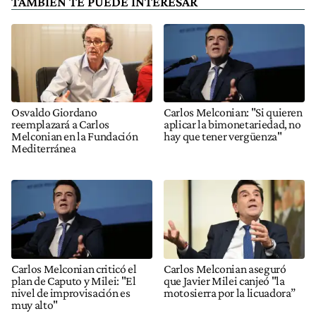
TAMBIÉN TE PUEDE INTERESAR
Osvaldo Giordano
Carlos Melconian: "Si quieren
reemplazará a Carlos
aplicar la bimonetariedad, no
Melconian en la Fundación
hay que tener vergüenza"
Mediterránea
Carlos Melconian criticó el
Carlos Melconian aseguró
plan de Caputo y Milei: "El
que Javier Milei canjeó "la
nivel de improvisación es
motosierra por la licuadora”
muy alto"