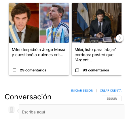
Un artículo de tendencia con el título "Milei despidió a Jorge 
Un artículo de tendencia con el
Milei despidió a Jorge Messi
Milei, listo para 'atajar'
y cuestionó a quienes crit...
corridas: posteó que
"Argent...
29 comentarios
93 comentarios
INICIAR SESIÓN
|
CREAR CUENTA
Conversación
SIGA ESTA CO
SEGUIR