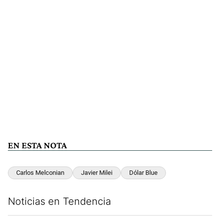
EN ESTA NOTA
Carlos Melconian
Javier Milei
Dólar Blue
Noticias en Tendencia
Este listado muestra los artículos con más comentarios en los últim