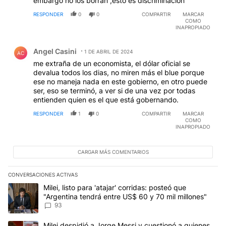
embargo no los borran ,esto es discriminación
RESPONDER
0
0
COMPARTIR
MARCAR
COMO
INAPROPIADO
Comentario de Angel Casini.
Angel Casini
1 DE ABRIL DE 2024
AC
me extraña de un economista, el dólar oficial se
devalua todos los dias, no miren más el blue porque
ese no maneja nada en este gobierno, en otro puede
ser, eso se terminó, a ver si de una vez por todas
entienden quien es el que está gobernando.
RESPONDER
1
0
COMPARTIR
MARCAR
COMO
INAPROPIADO
CARGAR MÁS COMENTARIOS
CONVERSACIONES ACTIVAS
Este listado muestra los artículos con más comentarios en los últim
Un artículo de tendencia con el título "Milei, listo para 'atajar' 
Milei, listo para 'atajar' corridas: posteó que
"Argentina tendrá entre US$ 60 y 70 mil millones"
93
Un artículo de tendencia con el título "Milei despidió a Jorge Mes
Milei despidió a Jorge Messi y cuestionó a quienes