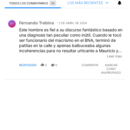
LOS MÁS RECIENTES
TODOS LOS COMENTARIOS
96
Todos los comentarios
Comentario de Fernando Trebino.
Fernando Trebino
2 DE ABRIL DE 2024
FT
Este hombre es fiel a su discurso fantástico basado en
una diagnosis tan peculiar como inútil. Cuando le tocó
ser funcionario del macrismo en el BNA, terminó de
patitas en la calle y apenas balbuceaba algunas
incoherencias para no resultar urticante a Mauricio y,
por allí, volver a otro cargo. Este, como casi todos los
Leer mas
economistas domésticos aún están convencidos que
RESPONDER
0
0
COMPARTIR
MARCAR
la economía es un a ciencia exacta, y nosotros somos
COMO
su hoja cuadriculada donde dibujan sus números
INAPROPIADO
ininteligibles. Lo que sí saben es que para lanzar
heces tienen que venir a Perfil.