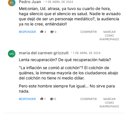
Pedro Juan
1 DE ABRIL DE 2024
PJ
Melconían, Ud. atrasa, ya tuvo su cuarto de hora,
haga silencio que el silencio es salud. Nadie le avisado
que dejó de ser un personaje mediático?, la audiencia
ya no le cree, entiéndalo!!
RESPONDER
4
0
COMPARTIR
MARCAR
COMO
INAPROPIADO
Comentario de maria del carmen grizzuti.
maria del carmen grizzuti
1 DE ABRIL DE 2024
MD
Lenta recuperación? De qué recuperación habla?
"La inflación se comió al colchón"? El colchón de
quiénes, la inmensa mayoría de los ciudadanos abajo
del colchón no tiene ni medio dólar.
Pero este hombre siempre fue igual... No sirve para
nada.
RESPONDER
1
0
COMPARTIR
MARCAR
COMO
INAPROPIADO