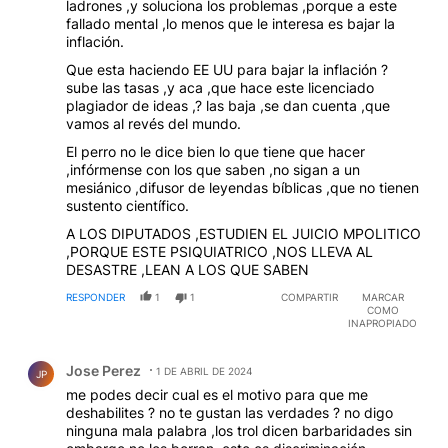
ladrones ,y soluciona los problemas ,porque a este
fallado mental ,lo menos que le interesa es bajar la
inflación.
Que esta haciendo EE UU para bajar la inflación ?
sube las tasas ,y aca ,que hace este licenciado
plagiador de ideas ,? las baja ,se dan cuenta ,que
vamos al revés del mundo.
El perro no le dice bien lo que tiene que hacer
,infórmense con los que saben ,no sigan a un
mesiánico ,difusor de leyendas bíblicas ,que no tienen
sustento científico.
A LOS DIPUTADOS ,ESTUDIEN EL JUICIO MPOLITICO
,PORQUE ESTE PSIQUIATRICO ,NOS LLEVA AL
DESASTRE ,LEAN A LOS QUE SABEN
RESPONDER
1
1
COMPARTIR
MARCAR
COMO
INAPROPIADO
Comentario de Jose Perez.
Jose Perez
1 DE ABRIL DE 2024
JP
me podes decir cual es el motivo para que me
deshabilites ? no te gustan las verdades ? no digo
ninguna mala palabra ,los trol dicen barbaridades sin