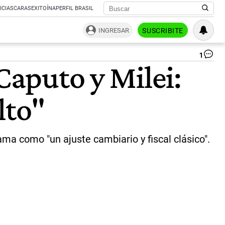
ICIAS
CARAS
EXITOÍNA
PERFIL BRASIL
INGRESAR
SUSCRIBITE
1
Ca
Caputo y Milei:
Me
|
Ag
lto"
Bl
ama como "un ajuste cambiario y fiscal clásico".