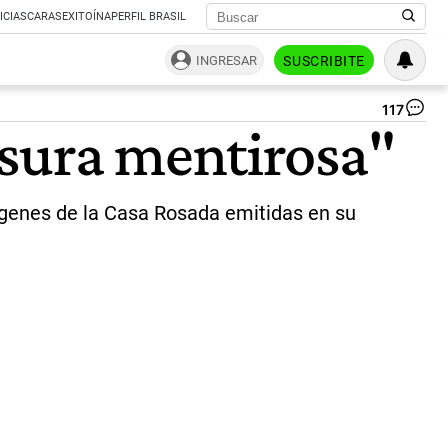
ICIAS
CARAS
EXITOÍNA
PERFIL BRASIL
INGRESAR
SUSCRIBITE
117
Jav
asura mentirosa"
Mil
y
Lu
Ge
mágenes de la Casa Rosada emitidas en su
|
Co