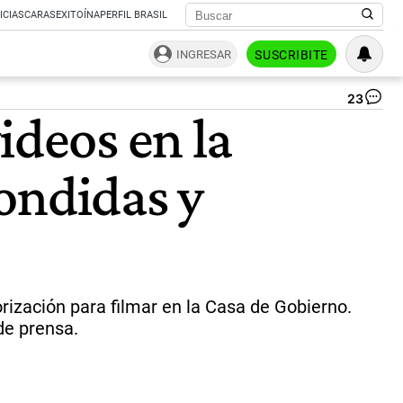
ICIAS
CARAS
EXITOÍNA
PERFIL BRASIL
INGRESAR
SUSCRIBITE
23
Jav
ideos en la
Mil
y
Lu
ondidas y
Ge
|
Co
orización para filmar en la Casa de Gobierno.
 de prensa.