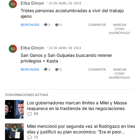
Elba Ginon
20 DE ABRIL DE 2024
EG
Tristes personas acostumbradas a vivir del trabajo
ajeno
RESPONDER
0
0
COMPARTIR
MARCAR
COMO
INAPROPIADO
Comentario de Elba Ginon.
Elba Ginon
20 DE ABRIL DE 2024
EG
San Ganos y San Guijuelas buscando retener
privilegios = Kasta
RESPONDER
0
0
COMPARTIR
MARCAR
COMO
INAPROPIADO
CONVERSACIONES ACTIVAS
Este listado muestra los artículos con más comentarios en los últim
Un artículo de tendencia con el título "Los gobernadores marcan l
Los gobernadores marcan límites a Milei y Massa
reaparece en la trastienda de las negociaciones
89
Un artículo de tendencia con el título "Milei mencionó por segunda
Milei mencionó por segunda vez al Rodrigazo en tres
días y justificó su plan económico: “Era el peor
escenario posible”
19