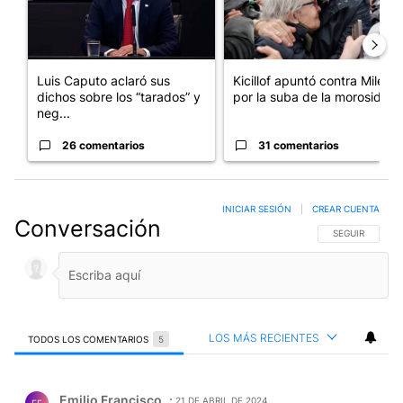
Luis Caputo aclaró sus
Kicillof apuntó contra Milei
dichos sobre los “tarados” y
por la suba de la morosida...
neg...
26 comentarios
31 comentarios
INICIAR SESIÓN
|
CREAR CUENTA
Conversación
SIGA ESTA CO
SEGUIR
LOS MÁS RECIENTES
TODOS LOS COMENTARIOS
5
Todos los comentarios
Comentario de Emilio Francisco.
Emilio Francisco
21 DE ABRIL DE 2024
EF