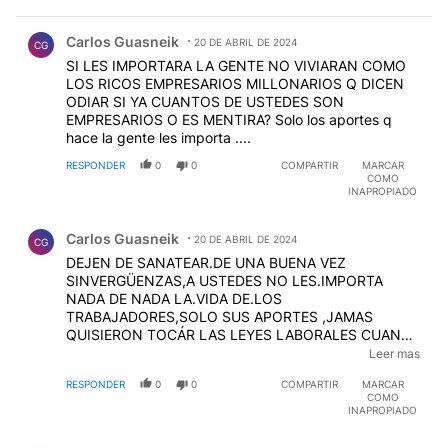
Comentario de Carlos Guasneik.
Carlos Guasneik
20 DE ABRIL DE 2024
CG
SI LES IMPORTARA LA GENTE NO VIVIARAN COMO
LOS RICOS EMPRESARIOS MILLONARIOS Q DICEN
ODIAR SI YA CUANTOS DE USTEDES SON
EMPRESARIOS O ES MENTIRA? Solo los aportes q
hace la gente les importa ....
RESPONDER
0
0
COMPARTIR
MARCAR
COMO
INAPROPIADO
Comentario de Carlos Guasneik.
Carlos Guasneik
20 DE ABRIL DE 2024
CG
DEJEN DE SANATEAR.DE UNA BUENA VEZ
SINVERGÜENZAS,A USTEDES NO LES.IMPORTA
NADA DE NADA LA.VIDA DE.LOS
TRABAJADORES,SOLO SUS APORTES ,JAMAS
QUISIERON TOCÁR LAS LEYES LABORALES CUANDO
EN EL MUNDO Y ACA YA HAY MILES.DE.ROBOTS
Leer mas
HACIENDO LO DE.UNA.PERSONA .....Q LE.HICIERON
RESPONDER
0
0
COMPARTIR
MARCAR
A ALFONSIN EN EL 83 ? CUANDO QUISO Y NO
COMO
DE.MANERA VIOLENTA CAMBIAR LAS REGLAS
INAPROPIADO
LABORALES 40 AÑOS DE DEMOCRACIA Y LOS
Comentario de Elba Ginon.
MISMOS LADRONES SINDIGARQUISTAS ....