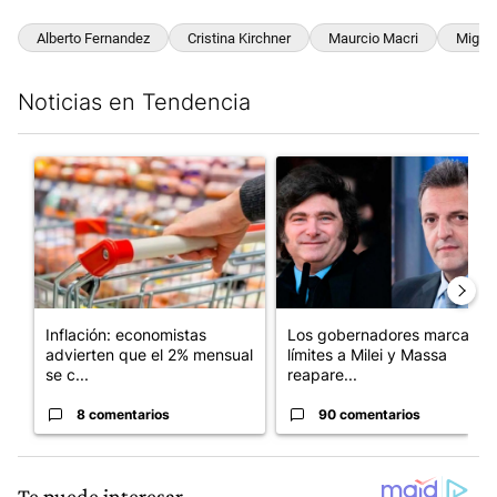
Alberto Fernandez
Cristina Kirchner
Maurcio Macri
Miguel
Noticias en Tendencia
Este listado muestra los artículos con más comentarios en los últim
Un artículo de tendencia con el título "Inflación: economistas a
Un artículo de tendencia con e
Inflación: economistas
Los gobernadores marcan
advierten que el 2% mensual
límites a Milei y Massa
se c...
reapare...
8 comentarios
90 comentarios