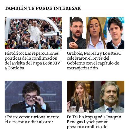
TAMBIÉN TE PUEDE INTERESAR
Histórico: Las repercusiones
Grabois, Moreau y Lousteau
políticas de la confirmación
celebraron el revés del
de la visita del Papa León XIV
Gobierno con el capítulo de
a Córdoba
extranjerización
¿Existe constitucionalmente
Di Tullio impugnó a Joaquín
el derecho a odiar al otro?
Benegas Lynch por un
presunto conflicto de