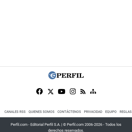
CANALES RSS
QUIENES SOMOS
CONTÁCTENOS
PRIVACIDAD
EQUIPO
REGLAS
Perfil.com - Editorial Perfil S.A.
| © Perfil.com 2006-2026 - Todos los
derechos reservados.