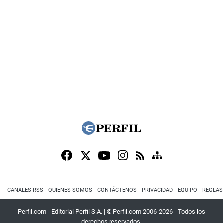
CANALES RSS
QUIENES SOMOS
CONTÁCTENOS
PRIVACIDAD
EQUIPO
REGLAS
Perfil.com - Editorial Perfil S.A.
| © Perfil.com 2006-2026 - Todos los
derechos reservados.