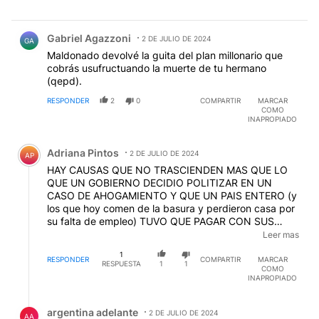
Comentario de Gabriel Agazzoni.
Gabriel Agazzoni
2 DE JULIO DE 2024
GA
Maldonado devolvé la guita del plan millonario que
cobrás usufructuando la muerte de tu hermano
(qepd).
RESPONDER
2
0
COMPARTIR
MARCAR
COMO
INAPROPIADO
Comentario de Adriana Pintos.
Adriana Pintos
2 DE JULIO DE 2024
AP
HAY CAUSAS QUE NO TRASCIENDEN MAS QUE LO
QUE UN GOBIERNO DECIDIO POLITIZAR EN UN
CASO DE AHOGAMIENTO Y QUE UN PAIS ENTERO (y
los que hoy comen de la basura y perdieron casa por
su falta de empleo) TUVO QUE PAGAR CON SUS
IMPUESTOS UNA INDEMNIZACION ES PUREA LA
Leer mas
PERSONA QUE SE BENEFICIO DE SEMEJANTE
1
DELIRIO HOY SOLO PUEDE TENER UN BUEN JUICIO
RESPONDER
COMPARTIR
MARCAR
RESPUESTA
1
1
COMO
AUNQUE SEA PARA QUE SE UBIQUE Y LOS MEDIOS
INAPROPIADO
QUE LE DAN RELEVANCIA A SUS COMENTARIOS LO
DEBERIAN ENTENDER
Respuesta de argentina adelante.
argentina adelante
2 DE JULIO DE 2024
AA