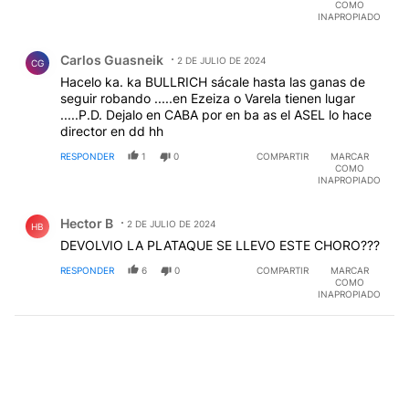
COMO
INAPROPIADO
Comentario de Carlos Guasneik.
Carlos Guasneik
2 DE JULIO DE 2024
CG
Hacelo ka. ka BULLRICH sácale hasta las ganas de
seguir robando .....en Ezeiza o Varela tienen lugar
.....P.D. Dejalo en CABA por en ba as el ASEL lo hace
director en dd hh
RESPONDER
1
0
COMPARTIR
MARCAR
COMO
INAPROPIADO
Comentario de Hector B.
Hector B
2 DE JULIO DE 2024
HB
DEVOLVIO LA PLATAQUE SE LLEVO ESTE CHORO???
RESPONDER
6
0
COMPARTIR
MARCAR
COMO
INAPROPIADO