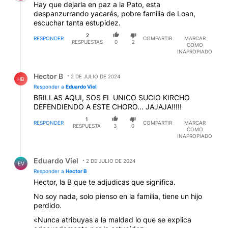
Hay que dejarla en paz a la Pato, esta
despanzurrando yacarés, pobre familia de Loan,
escuchar tanta estupidez.
2
RESPONDER
COMPARTIR
MARCAR
RESPUESTAS
0
2
COMO
INAPROPIADO
Respuesta de Hector B.
Hector B
2 DE JULIO DE 2024
HB
Responder a
Eduardo Viel
BRILLAS AQUI, SOS EL UNICO SUCIO KIRCHO
DEFENDIENDO A ESTE CHORO... JAJAJA!!!!!
1
RESPONDER
COMPARTIR
MARCAR
RESPUESTA
3
0
COMO
INAPROPIADO
Respuesta de Eduardo Viel.
Eduardo Viel
2 DE JULIO DE 2024
EV
Responder a
Hector B
Hector, la B que te adjudicas que significa.
No soy nada, solo pienso en la familia, tiene un hijo
perdido.
«Nunca atribuyas a la maldad lo que se explica