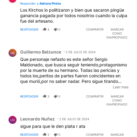
Responder a
Adriana Pintos
Los Kirchos lo politizaron y bien que sacaron pingüe
ganancia pagada por todos nosotros cuando la culpa
fue del artesano.
RESPONDER
4
0
COMPARTIR
MARCAR
COMO
INAPROPIADO
Comentario de Guillermo Belzunce.
Guillermo Belzunce
2 DE JULIO DE 2024
GB
Que personaje nefasto es este señor Sergio
Maldonado, que busca seguir teniendo,protagonismo
por la muerte de su hermano. Todas las pericias y
todos los,peritos de partes fueron coincidentes en
que murió,por no saber nadar. Pero sigue tirando
agravios a la Justicia y a Patricia Bullrich. Eso de que “
Leer mas
sabe dónde está Loan y aparecerá cuando ellos
RESPONDER
3
0
COMPARTIR
MARCAR
quieran “ es de una gravedad manifiesta, y debería
COMO
ser llamado a ratificar esa denuncia ante la Justicia.
INAPROPIADO
Comentario de Leonardo Nuñez.
Leonardo Nuñez
2 DE JULIO DE 2024
LN
sigue para que le den plata r ata
RESPONDER
3
0
COMPARTIR
MARCAR