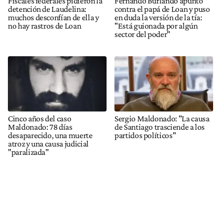
Fiscales federales pidieron la
Fernando Burlando apuntó
detención de Laudelina:
contra el papá de Loan y puso
muchos desconfían de ella y
en duda la versión de la tía:
no hay rastros de Loan
"Está guionada por algún
sector del poder"
Cinco años del caso
Sergio Maldonado: "La causa
Maldonado: 78 días
de Santiago trasciende a los
desaparecido, una muerte
partidos políticos"
atroz y una causa judicial
"paralizada"