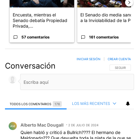
Encuesta, mientras el
El Senado dio media sanción
Senado debatía Propiedad
a la Inviolabilidad de la P...
Privada,...
57 comentarios
161 comentarios
INICIAR SESIÓN
|
CREAR CUENTA
Conversación
SIGA ESTA CO
SEGUIR
LOS MÁS RECIENTES
TODOS LOS COMENTARIOS
176
Todos los comentarios
Comentario de Alberto Mac Dougall.
Alberto Mac Dougall
2 DE JULIO DE 2024
AM
Quien habló y criticó a Bullrich???? El hermano de
Maldonado??? Que devuelta toda la plata de la que se