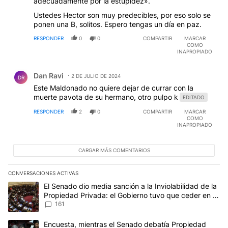
adecuadamente por la estupidez».
Ustedes Hector son muy predecibles, por eso solo se
ponen una B, solitos. Espero tengas un día en paz.
RESPONDER
0
0
COMPARTIR
MARCAR
COMO
INAPROPIADO
Comentario de Dan Ravi.
Dan Ravi
2 DE JULIO DE 2024
DR
Este Maldonado no quiere dejar de currar con la
muerte pavota de su hermano, otro pulpo k
EDITADO
RESPONDER
2
0
COMPARTIR
MARCAR
COMO
INAPROPIADO
CARGAR MÁS COMENTARIOS
CONVERSACIONES ACTIVAS
Este listado muestra los artículos con más comentarios en los últim
Un artículo de tendencia con el título "El Senado dio media sanci
El Senado dio media sanción a la Inviolabilidad de la
Propiedad Privada: el Gobierno tuvo que ceder en la
Ley del Manejo del Fuego
161
Un artículo de tendencia con el título "Encuesta, mientras el Se
Encuesta, mientras el Senado debatía Propiedad