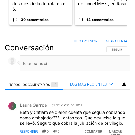
después de la derrota en el
de Lionel Messi, en Rosario
S...
30 comentarios
14 comentarios
INICIAR SESIÓN
|
CREAR CUENTA
Conversación
SIGA ESTA CO
SEGUIR
LOS MÁS RECIENTES
TODOS LOS COMENTARIOS
10
Todos los comentarios
Comentario de Laura Garros.
Laura Garros
31 DE MAYO DE 2022
LG
Beto y Cafiero se dieron cuenta que seguía cobrando
como embajador??? Lentos son. Que devuelva lo que
se llevó. Seguro que cobra la jubilación de privilegio.
RESPONDER
0
0
COMPARTIR
MARCAR