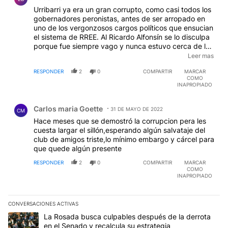
Urribarri ya era un gran corrupto, como casi todos los
gobernadores peronistas, antes de ser arropado en
uno de los vergonzosos cargos políticos que ensucian
el sistema de RREE. Al Ricardo Alfonsín se lo disculpa
porque fue siempre vago y nunca estuvo cerca de la
guita, pero un Urribarri, o Manzur, o Alperovich, o
Leer mas
Capitanich, o la hermana del tuerto, o Insfrán, si
RESPONDER
2
0
COMPARTIR
MARCAR
dejaran por ese milagro de un Dios peronista, sus
COMO
cargos de capataces de estancia, siempre serían un
INAPROPIADO
problema en el país que los reciba. Esta es otra
Comentario de Carlos maria Goette.
adquisición no obligada de una democracia
Carlos maria Goette
lamentable.
31 DE MAYO DE 2022
CM
Hace meses que se demostró la corrupcion pera les
cuesta largar el sillón,esperando algún salvataje del
club de amigos triste,lo mínimo embargo y cárcel para
que quede algún presente
RESPONDER
2
0
COMPARTIR
MARCAR
COMO
INAPROPIADO
CONVERSACIONES ACTIVAS
Este listado muestra los artículos con más comentarios en los últim
Un artículo de tendencia con el título "La Rosada busca culpables
La Rosada busca culpables después de la derrota
en el Senado y recalcula su estrategia