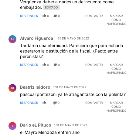
Vergüenza debería darles un delincuente como
embajador.
EDITADO
RESPONDER
0
0
COMPARTIR
MARCAR
COMO
INAPROPIADO
Comentario de Alvaro Figueroa.
Alvaro Figueroa
31 DE MAYO DE 2022
AF
Tardaron una eternidad. Pareciera que para echarlo
esperaron la destitución de la fiscal. ¿Pacto entre
peronistas?
RESPONDER
0
0
COMPARTIR
MARCAR
COMO
INAPROPIADO
Comentario de Beatriz Isidoro.
Beatriz Isidoro
31 DE MAYO DE 2022
BI
pascual pontezoni ya te atragantaste con la polenta?
RESPONDER
1
0
COMPARTIR
MARCAR
COMO
INAPROPIADO
Comentario de Dario eL Pituco.
Dario eL Pituco
31 DE MAYO DE 2022
DE
el Mayro Mendoza entrerriano