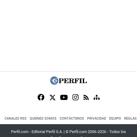
CANALES RSS
QUIENES SOMOS
CONTÁCTENOS
PRIVACIDAD
EQUIPO
REGLAS
Perfil.com - Editorial Perfil S.A.
| © Perfil.com 2006-2026 - Todos los