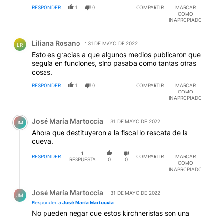
RESPONDER
1
0
COMPARTIR
MARCAR
COMO
INAPROPIADO
Comentario de Liliana Rosano.
Liliana Rosano
31 DE MAYO DE 2022
LR
Esto es gracias a que algunos medios publicaron que
seguía en funciones, sino pasaba como tantas otras
cosas.
RESPONDER
1
0
COMPARTIR
MARCAR
COMO
INAPROPIADO
Comentario de José María Martoccia.
José María Martoccia
31 DE MAYO DE 2022
JM
Ahora que destituyeron a la fiscal lo rescata de la
cueva.
1
RESPONDER
COMPARTIR
MARCAR
RESPUESTA
0
0
COMO
INAPROPIADO
Respuesta de José María Martoccia.
José María Martoccia
31 DE MAYO DE 2022
JM
Responder a
José María Martoccia
No pueden negar que estos kirchneristas son una