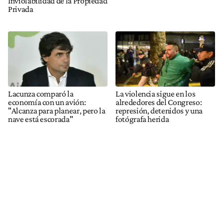
Inviolabilidad de la Propiedad
Privada
Lacunza comparó la
La violencia sigue en los
economía con un avión:
alrededores del Congreso:
"Alcanza para planear, pero la
represión, detenidos y una
nave está escorada"
fotógrafa herida