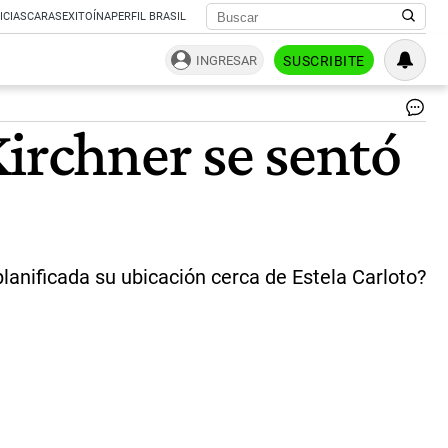
ICIAS
CARAS
EXITOÍNA
PERFIL BRASIL
INGRESAR
SUSCRIBITE
Jui
Kirchner se sentó
po
"L
Ob
Púb
Del
Lá
Ba
y
lanificada su ubicación cerca de Estela Carloto?
Jul
Ló
Det
la
ex
|
AF