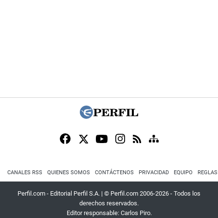
CANALES RSS
QUIENES SOMOS
CONTÁCTENOS
PRIVACIDAD
EQUIPO
REGLAS
Perfil.com - Editorial Perfil S.A.
| © Perfil.com 2006-2026 - Todos los
derechos reservados.
Editor responsable: Carlos Piro.