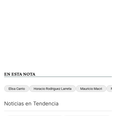
EN ESTA NOTA
Elisa Carrio
Horacio Rodriguez Larreta
Mauricio Macri
Mar
Noticias en Tendencia
Este listado muestra los artículos con más comentarios en los últim