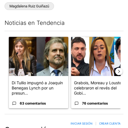
Magdalena Ruiz Guiñazú
Noticias en Tendencia
Este listado muestra los artículos con más comentarios en los últim
Un artículo de tendencia con el título "Di Tullio impugnó a Joa
Un artículo de tendencia con e
Di Tullio impugnó a Joaquín
Grabois, Moreau y Lousteau
Benegas Lynch por un
celebraron el revés del
presun...
Gobi...
63 comentarios
76 comentarios
INICIAR SESIÓN
|
CREAR CUENTA