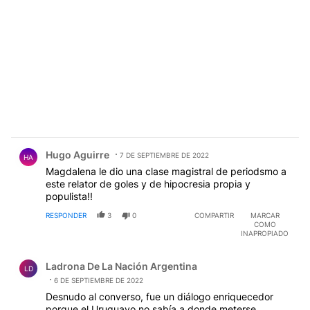
Comentario de Hugo Aguirre.
Hugo Aguirre
7 DE SEPTIEMBRE DE 2022
HA
Magdalena le dio una clase magistral de periodsmo a
este relator de goles y de hipocresia propia y
populista!!
RESPONDER
3
0
COMPARTIR
MARCAR
COMO
INAPROPIADO
Comentario de Ladrona De La Nación Argentina.
Ladrona De La Nación Argentina
LD
6 DE SEPTIEMBRE DE 2022
Desnudo al converso, fue un diálogo enriquecedor
porque el Uruguayo no sabía a donde meterse.