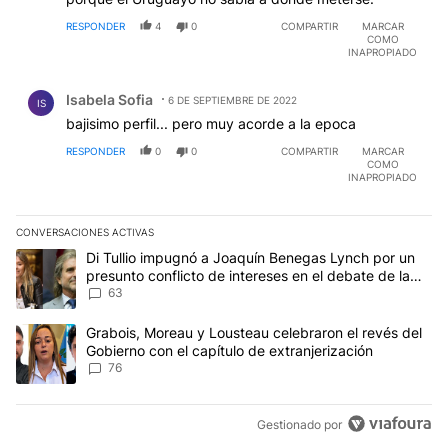
RESPONDER
4
0
COMPARTIR
MARCAR
COMO
INAPROPIADO
Comentario de Isabela Sofia.
Isabela Sofia
6 DE SEPTIEMBRE DE 2022
IS
bajisimo perfil... pero muy acorde a la epoca
RESPONDER
0
0
COMPARTIR
MARCAR
COMO
INAPROPIADO
CONVERSACIONES ACTIVAS
Este listado muestra los artículos con más comentarios en los últim
Un artículo de tendencia con el título "Di Tullio impugnó a Joaqu
Di Tullio impugnó a Joaquín Benegas Lynch por un
presunto conflicto de intereses en el debate de la
Ley de Tierras
63
Un artículo de tendencia con el título "Grabois, Moreau y Lousteau
Grabois, Moreau y Lousteau celebraron el revés del
Gobierno con el capítulo de extranjerización
76
Gestionado por