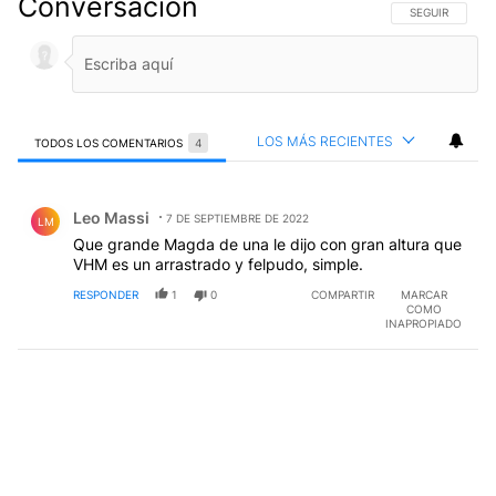
Conversación
SIGA ESTA CO
SEGUIR
LOS MÁS RECIENTES
TODOS LOS COMENTARIOS
4
Todos los comentarios
Comentario de Leo Massi.
Leo Massi
7 DE SEPTIEMBRE DE 2022
LM
Que grande Magda de una le dijo con gran altura que
VHM es un arrastrado y felpudo, simple.
RESPONDER
1
0
COMPARTIR
MARCAR
COMO
INAPROPIADO