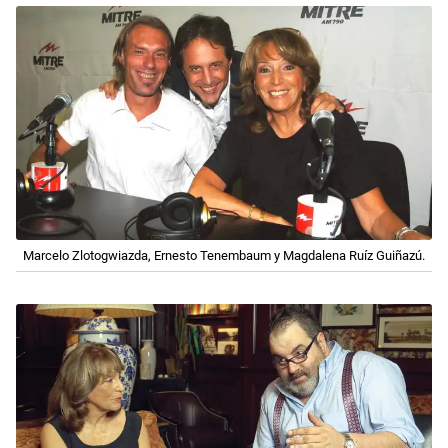
Marcelo Zlotogwiazda, Ernesto Tenembaum y Magdalena Ruíz Guiñazú.