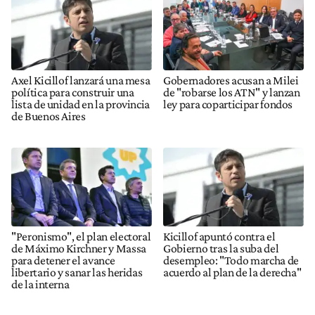
Axel Kicillof lanzará una mesa
Gobernadores acusan a Milei
política para construir una
de "robarse los ATN" y lanzan
lista de unidad en la provincia
ley para coparticipar fondos
de Buenos Aires
"Peronismo", el plan electoral
Kicillof apuntó contra el
de Máximo Kirchner y Massa
Gobierno tras la suba del
para detener el avance
desempleo: "Todo marcha de
libertario y sanar las heridas
acuerdo al plan de la derecha"
de la interna