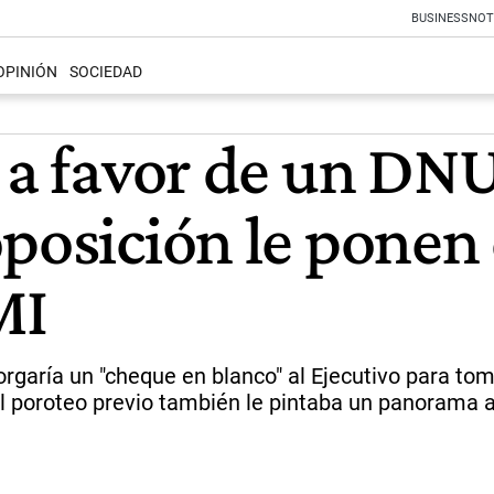
BUSINESS
NOT
OPINIÓN
SOCIEDAD
 a favor de un DN
posición le ponen 
MI
orgaría un "cheque en blanco" al Ejecutivo para t
el poroteo previo también le pintaba un panorama a