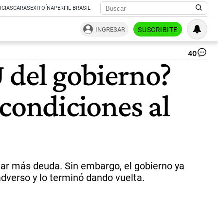
ICIAS
CARAS
EXITOÍNA
PERFIL BRASIL
INGRESAR
SUSCRIBITE
40
Ari
U del gobierno?
Mac
“L
go
condiciones al
qu
gar
fo
pa
su
pro
y
po
omar más deuda. Sin embargo, el gobierno ya
uti
dverso y lo terminó dando vuelta.
su
vo
co
mo
de