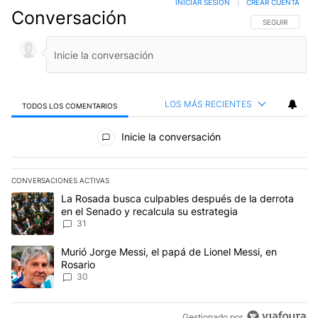
INICIAR SESIÓN
|
CREAR CUENTA
Conversación
SIGA ESTA CO
SEGUIR
LOS MÁS RECIENTES
TODOS LOS COMENTARIOS
Todos los comentarios
Inicie la conversación
CONVERSACIONES ACTIVAS
Este listado muestra los artículos con más comentarios en los últim
Un artículo de tendencia con el título "La Rosada busca culpables
La Rosada busca culpables después de la derrota
en el Senado y recalcula su estrategia
31
Un artículo de tendencia con el título "Murió Jorge Messi, el papá
Murió Jorge Messi, el papá de Lionel Messi, en
Rosario
30
Gestionado por