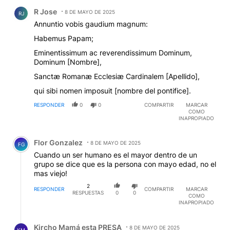
Comentario de R Jose.
R Jose
8 DE MAYO DE 2025
RJ
Annuntio vobis gaudium magnum:
Habemus Papam;
Eminentissimum ac reverendissimum Dominum,
Dominum [Nombre],
Sanctæ Romanæ Ecclesiæ Cardinalem [Apellido],
qui sibi nomen imposuit [nombre del pontifice].
RESPONDER
0
0
COMPARTIR
MARCAR
COMO
INAPROPIADO
Comentario de Flor Gonzalez.
Flor Gonzalez
8 DE MAYO DE 2025
FG
Cuando un ser humano es el mayor dentro de un
grupo se dice que es la persona con mayo edad, no el
mas viejo!
2
RESPONDER
COMPARTIR
MARCAR
RESPUESTAS
0
0
COMO
INAPROPIADO
Respuesta de Kircho Mamá esta PRESA.
Kircho Mamá esta PRESA
8 DE MAYO DE 2025