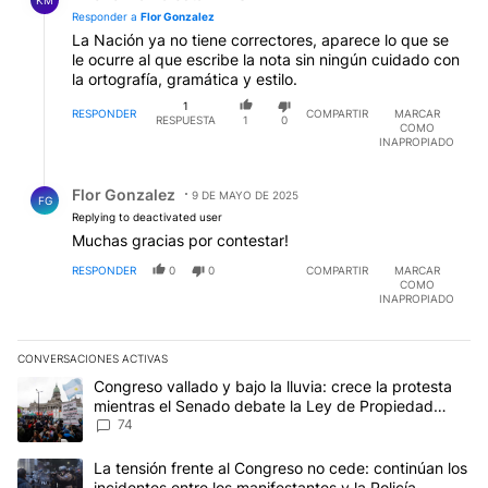
KM
Responder a
Flor Gonzalez
La Nación ya no tiene correctores, aparece lo que se
le ocurre al que escribe la nota sin ningún cuidado con
la ortografía, gramática y estilo.
1
RESPONDER
COMPARTIR
MARCAR
RESPUESTA
1
0
COMO
INAPROPIADO
Respuesta de Flor Gonzalez.
Flor Gonzalez
9 DE MAYO DE 2025
FG
Replying to deactivated user
Muchas gracias por contestar!
RESPONDER
0
0
COMPARTIR
MARCAR
COMO
INAPROPIADO
CONVERSACIONES ACTIVAS
Este listado muestra los artículos con más comentarios en los últim
Un artículo de tendencia con el título "Congreso vallado y bajo la
Congreso vallado y bajo la lluvia: crece la protesta
mientras el Senado debate la Ley de Propiedad
Privada
74
Un artículo de tendencia con el título "La tensión frente al Congre
La tensión frente al Congreso no cede: continúan los
incidentes entre los manifestantes y la Policía