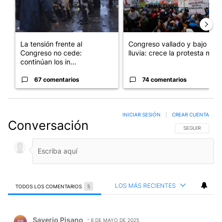
La tensión frente al
Congreso vallado y bajo la
Congreso no cede:
lluvia: crece la protesta mi...
continúan los in...
67 comentarios
74 comentarios
INICIAR SESIÓN
|
CREAR CUENTA
Conversación
SIGA ESTA CO
SEGUIR
LOS MÁS RECIENTES
TODOS LOS COMENTARIOS
5
Todos los comentarios
Comentario de Saverio Pisano.
Saverio Pisano
8 DE MAYO DE 2025
SP