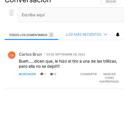
SIGA ESTA CO
SEGUIR
LOS MÁS RECIENTES
TODOS LOS COMENTARIOS
3
Todos los comentarios
Comentario de Carlos Brun.
Carlos Brun
24 DE SEPTIEMBRE DE 2023
CB
Bueh.....dicen que, le hizo el tiro a una de las trillizas,
pero ella no se dejo!!!!
RESPONDER
1
0
COMPARTIR
MARCAR
COMO
INAPROPIADO