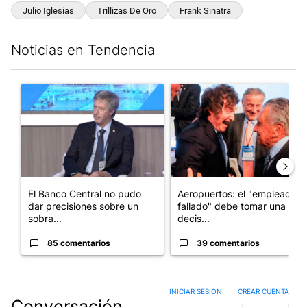
Julio Iglesias
Trillizas De Oro
Frank Sinatra
Noticias en Tendencia
Este listado muestra los artículos con más comentarios en los últim
Un artículo de tendencia con el título "El Banco Central no pud
Un artículo de tendencia con e
El Banco Central no pudo
Aeropuertos: el "empleado
dar precisiones sobre un
fallado" debe tomar una
sobra...
decis...
85 comentarios
39 comentarios
INICIAR SESIÓN
|
CREAR CUENTA
Conversación