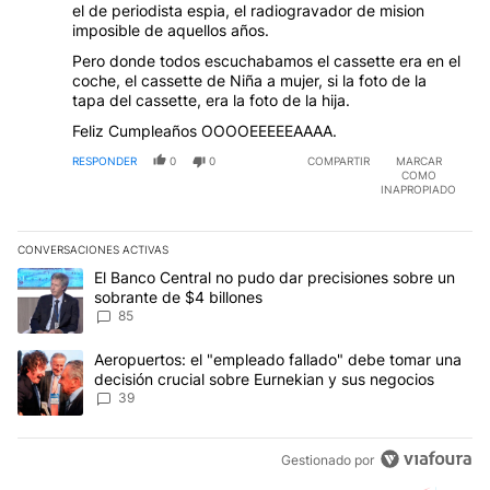
el de periodista espia, el radiogravador de mision
imposible de aquellos años.
Pero donde todos escuchabamos el cassette era en el
coche, el cassette de Niña a mujer, si la foto de la
tapa del cassette, era la foto de la hija.
Feliz Cumpleaños OOOOEEEEEAAAA.
RESPONDER
0
0
COMPARTIR
MARCAR
COMO
INAPROPIADO
CONVERSACIONES ACTIVAS
Este listado muestra los artículos con más comentarios en los últim
Un artículo de tendencia con el título "El Banco Central no pudo 
El Banco Central no pudo dar precisiones sobre un
sobrante de $4 billones
85
Un artículo de tendencia con el título "Aeropuertos: el "empleado
Aeropuertos: el "empleado fallado" debe tomar una
decisión crucial sobre Eurnekian y sus negocios
39
Gestionado por