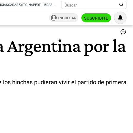
ICIAS
CARAS
EXITOÍNA
PERFIL BRASIL
INGRESAR
SUSCRIBITE
Ar
la Argentina por la
en
la
fin
así
fes
los
hi
la
 los hinchas pudieran vivir el partido de primera
vic
3
a
0
so
Cr
|
TE