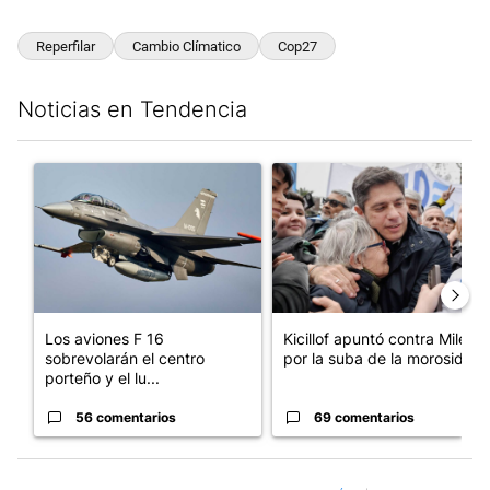
Reperfilar
Cambio Clímatico
Cop27
Noticias en Tendencia
Este listado muestra los artículos con más comentarios en los últim
Un artículo de tendencia con el título "Los aviones F 16 sobrevo
Un artículo de tendencia con el
Los aviones F 16
Kicillof apuntó contra Milei
sobrevolarán el centro
por la suba de la morosida...
porteño y el lu...
56 comentarios
69 comentarios