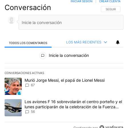
INICIAR SESIÓN
|
CREAR CUENTA
Conversación
SIGA ESTA CO
SEGUIR
LOS MÁS RECIENTES
TODOS LOS COMENTARIOS
Todos los comentarios
Inicie la conversación
CONVERSACIONES ACTIVAS
Este listado muestra los artículos con más comentarios en los últim
Un artículo de tendencia con el título "Murió Jorge Messi, el papá
Murió Jorge Messi, el papá de Lionel Messi
67
Un artículo de tendencia con el título "Los aviones F 16 sobrevola
Los aviones F 16 sobrevolarán el centro porteño y el
lunes participarán de la celebración de la Fuerza
Aérea
56
Gestionado por