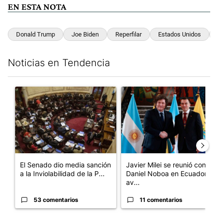
EN ESTA NOTA
Donald Trump
Joe Biden
Reperfilar
Estados Unidos
Noticias en Tendencia
Este listado muestra los artículos con más comentarios en los últim
Un artículo de tendencia con el título "El Senado dio media san
Un artículo de tendencia con e
El Senado dio media sanción
Javier Milei se reunió con
a la Inviolabilidad de la P...
Daniel Noboa en Ecuador y
av...
53 comentarios
11 comentarios