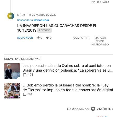
INAPROPIADO
Respuesta de d lor.
d lor
8 DE MARZO DE 2023
DL
Responder a
Carlos Brun
LA INVADIERON LAS CUCARACHAS DESDE EL
10/12/2019
EDITADO
RESPONDER
0
0
COMPARTIR
MARCAR
COMO
INAPROPIADO
CONVERSACIONES ACTIVAS
Este listado muestra los artículos con más comentarios en los últim
Un artículo de tendencia con el título "Las inconsistencias de Qui
Las inconsistencias de Quirno sobre el conflicto con
Brasil y una definición polémica: "La soberanía es un
concepto antiguo"
171
Un artículo de tendencia con el título "El Gobierno perdió la puls
El Gobierno perdió la pulseada del nombre: la "Ley
de Tierras" se impuso en toda la conversación digital
34
Gestionado por