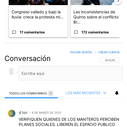
Congreso vallado y bajo la
Las inconsistencias de
lluvia: crece la protesta mi...
Quirno sobre el conflicto con
Br...
17 comentarios
172 comentarios
INICIAR SESIÓN
|
CREAR CUENTA
Conversación
SIGA ESTA CO
SEGUIR
LOS MÁS RECIENTES
TODOS LOS COMENTARIOS
5
Todos los comentarios
Comentario de d lor.
d lor
8 DE MARZO DE 2023
DL
VERIFIQUEN QUIENES DE LOS MANTEROS PERCIBEN
PLANES SOCIALES. LIBEREN EL ESPACIO PUBLICO