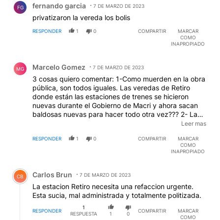
fernando garcia
7 DE MARZO DE 2023
FG
privatizaron la vereda los bolis
RESPONDER
1
0
COMPARTIR
MARCAR
COMO
INAPROPIADO
Comentario de Marcelo Gomez.
Marcelo Gomez
7 DE MARZO DE 2023
MG
3 cosas quiero comentar: 1-Como muerden en la obra
pública, son todos iguales. Las veredas de Retiro
donde están las estaciones de trenes se hicieron
nuevas durante el Gobierno de Macri y ahora sacan
baldosas nuevas para hacer todo otra vez??? 2- La
venta en las veredas está prohibida y me parece
Leer mas
perfecto que desalojen a esa gente pero que las
RESPONDER
1
0
COMPARTIR
MARCAR
pongan en algún centro porque en definitava quieren
COMO
trabajar. 3-Con la misma celeridad que desalojan a los
INAPROPIADO
laburantes deberían desalojar a los que cobran planes
Comentario de Carlos Brun.
cada vez que cortan en forma TOTAL las avenidas.....
Carlos Brun
7 DE MARZO DE 2023
CB
La estacion Retiro necesita una refaccion urgente.
Esta sucia, mal administrada y totalmente politizada.
1
RESPONDER
COMPARTIR
MARCAR
RESPUESTA
1
0
COMO